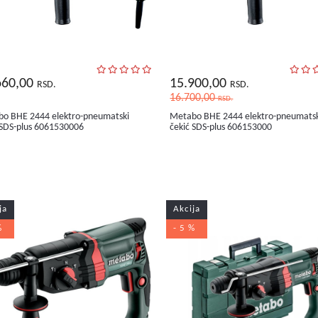
660,00
15.900,00
RSD.
RSD.
16.700,00
RSD.
o BHE 2444 elektro-pneumatski
Metabo BHE 2444 elektro-pneumats
 SDS-plus 6061530006
čekić SDS-plus 606153000
ja
Akcija
%
- 5 %