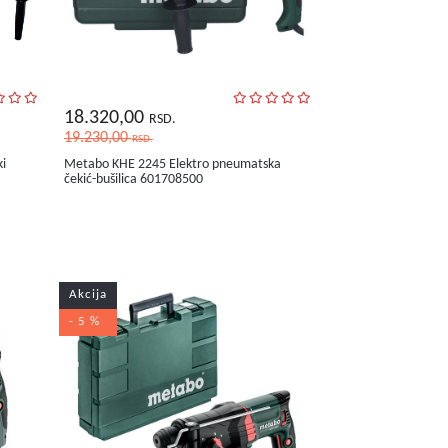
18.320,00
RSD.
19.230,00
RSD.
ki
Metabo KHE 2245 Elektro pneumatska
čekić-bušilica 601708500
Akcija
- 5 %