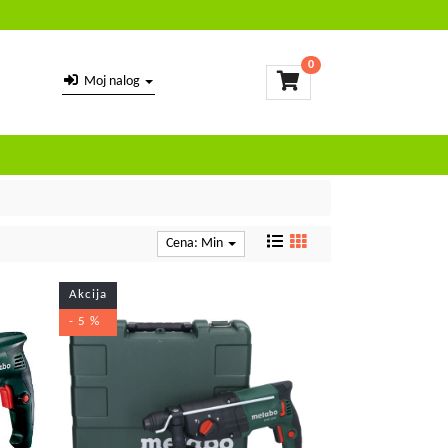
0
Moj nalog
Cena: Min
Akcija
- 5 %