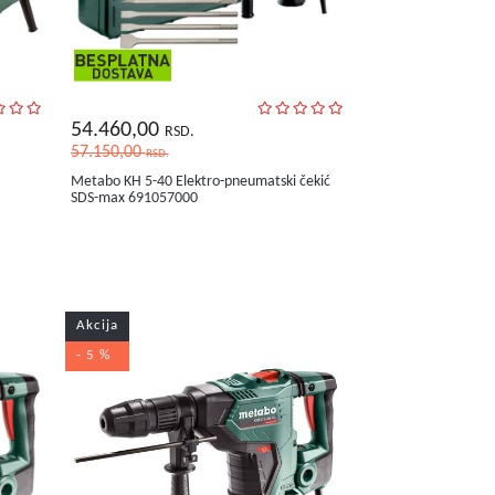
54.460,00
RSD.
57.150,00
RSD.
Metabo KH 5-40 Elektro-pneumatski čekić
SDS-max 691057000
Akcija
- 5 %