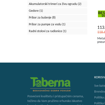
Akumulatorski trimeri za živu ogradu
(2)
Gedore
(1)
Pribor za bušenje
(8)
Pribor za pumpe za vodu
(1)
113
Radni stolovi za radionice
(1)
118.
Metab
pneum
KORISN
Sve kate
Brendov
Posvećeni kvalitetu i pristupačnim cenama,
Politika
težimo da Vam pružimo vrhunsko iskustvo
Politika