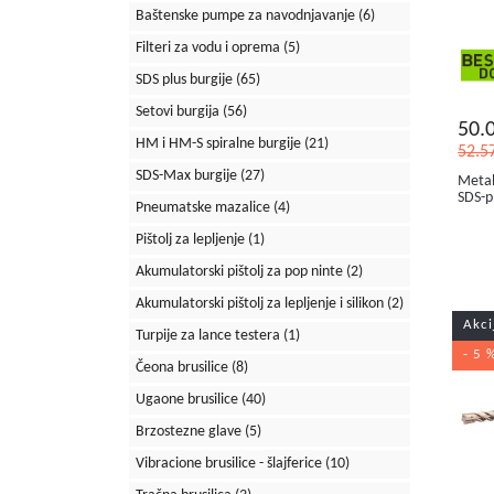
Baštenske pumpe za navodnjavanje
(6)
Filteri za vodu i oprema
(5)
SDS plus burgije
(65)
Setovi burgija
(56)
50.
HM i HM-S spiralne burgije
(21)
52.5
SDS-Max burgije
(27)
Metab
SDS-p
Pneumatske mazalice
(4)
Pištolj za lepljenje
(1)
Akumulatorski pištolj za pop ninte
(2)
Akumulatorski pištolj za lepljenje i silikon
(2)
Akci
Turpije za lance testera
(1)
- 5 
Čeona brusilice
(8)
Ugaone brusilice
(40)
Brzostezne glave
(5)
Vibracione brusilice - šlajferice
(10)