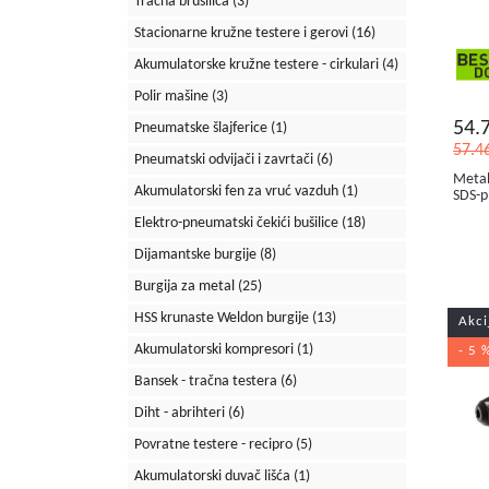
Tračna brusilica
(3)
Stacionarne kružne testere i gerovi
(16)
Akumulatorske kružne testere - cirkulari
(4)
Polir mašine
(3)
54.
Pneumatske šlajferice
(1)
57.4
Pneumatski odvijači i zavrtači
(6)
Metab
Akumulatorski fen za vruć vazduh
(1)
SDS-p
Elektro-pneumatski čekići bušilice
(18)
Dijamantske burgije
(8)
Burgija za metal
(25)
HSS krunaste Weldon burgije
(13)
Akci
Akumulatorski kompresori
(1)
- 5 
Bansek - tračna testera
(6)
Diht - abrihteri
(6)
Povratne testere - recipro
(5)
Akumulatorski duvač lišća
(1)