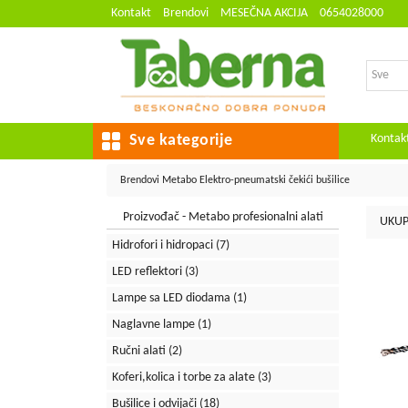
Kontakt
Brendovi
MESEČNA AKCIJA
0654028000
Kontak
Sve kategorije
Brendovi
Metabo
Elektro-pneumatski čekići bušilice
Proizvođač - Metabo profesionalni alati
UKUP
Hidrofori i hidropaci
(7)
LED reflektori
(3)
Lampe sa LED diodama
(1)
Naglavne lampe
(1)
Ručni alati
(2)
Koferi,kolica i torbe za alate
(3)
Bušilice i odvijači
(18)