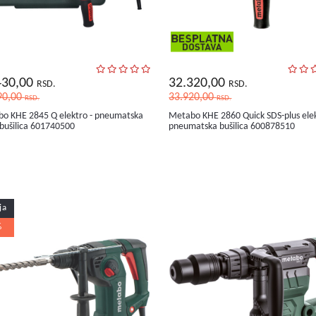
430,00
32.320,00
RSD.
RSD.
90,00
33.920,00
RSD.
RSD.
o KHE 2845 Q elektro - pneumatska
Metabo KHE 2860 Quick SDS-plus ele
-bušilica 601740500
pneumatska bušilica 600878510
ja
%