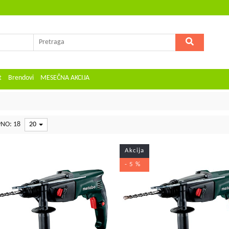
t
Brendovi
MESEČNA AKCIJA
NO: 18
20
Akcija
- 5 %