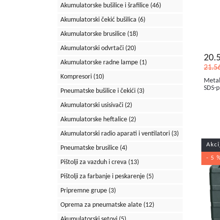
Akumulatorske bušilice i šrafilice
(46)
Akumulatorski čekić bušilica
(6)
Akumulatorske brusilice
(18)
Akumulatorski odvrtači
(20)
20.
Akumulatorske radne lampe
(1)
21.5
Kompresori
(10)
Metab
SDS-p
Pneumatske bušilice i čekići
(3)
Akumulatorski usisivači
(2)
Akumulatorske heftalice
(2)
Akumulatorski radio aparati i ventilatori
(3)
Akci
Pneumatske brusilice
(4)
- 5 
Pištolji za vazduh i creva
(13)
Pištolji za farbanje i peskarenje
(5)
Pripremne grupe
(3)
Oprema za pneumatske alate
(12)
Akumulatorski setovi
(5)