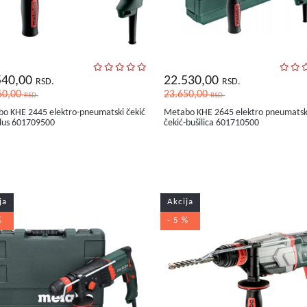
540,00
22.530,00
RSD.
RSD.
60,00
23.650,00
RSD.
RSD.
o KHE 2445 elektro-pneumatski čekić
Metabo KHE 2645 elektro pneumats
lus 601709500
čekić-bušilica 601710500
ja
Akcija
%
- 5 %