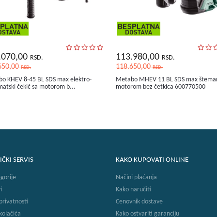
.070,00
113.980,00
RSD.
RSD.
650,00
118.650,00
RSD.
RSD.
o KHEV 8-45 BL SDS max elektro-
Metabo MHEV 11 BL SDS max štemar
atski čekić sa motorom b...
motorom bez četkica 600770500
IČKI SERVIS
KAKO KUPOVATI ONLINE
gorije
Načini plaćanja
i
Kako naručiti
 privatnosti
Cenovnik dostave
 kolačića
Kako ostvariti garanciju