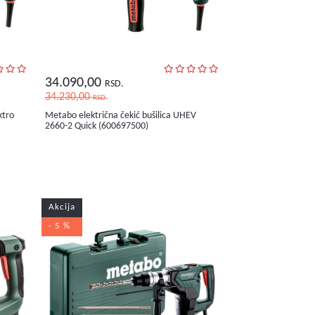
34.090,00
RSD.
34.230,00
RSD.
ktro
Metabo električna čekić bušilica UHEV
2660-2 Quick (600697500)
Akcija
- 5 %