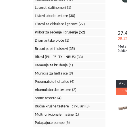
Laserski daljinomeri
(1)
Listovi ubode testere
(30)
Listovi za cirkulare i gerove
(27)
Pribor za sečenje i brušenje
(52)
27.
28.7
Dijamantske ploče
(1)
Metab
Brusni papiri i diskovi
(35)
čekić
Bitovi (PH, PZ, TX, INBUS)
(33)
Kamenje za brušenje
(1)
Municija za heftalice
(9)
Pneumatske heftalice
(4)
Akci
Akumulatorske testere
(2)
- 5 
Stone testere
(4)
Ručne kružne testere - cirkulari
(3)
Multifunkcionale mašine
(1)
Potapajuće pumpe
(6)