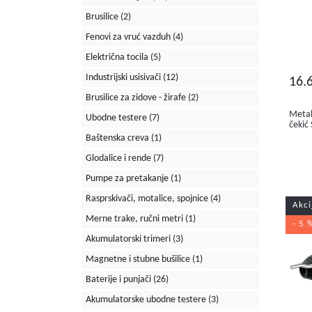
Brusilice
(2)
Fenovi za vruć vazduh
(4)
Električna tocila
(5)
Industrijski usisivači
(12)
16.
Brusilice za zidove - žirafe
(2)
Metab
Ubodne testere
(7)
čekić
Baštenska creva
(1)
Glodalice i rende
(7)
Pumpe za pretakanje
(1)
Rasprskivači, motalice, spojnice
(4)
Akci
Merne trake, ručni metri
(1)
- 5 
Akumulatorski trimeri
(3)
Magnetne i stubne bušilice
(1)
Baterije i punjači
(26)
Akumulatorske ubodne testere
(3)