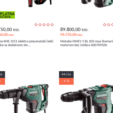
750,00
89.800,00
RSD.
RSD.
60,00
99.770,00
RSD.
RSD.
o KHE 3251 elektro-pneumatski čekić
Metabo MHEV 5 BL SDS max štemari
lus sa dodatnom ste...
motorom bez četkica 600769500
ja
Akcija
%
- 4 %