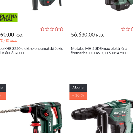
090,00
56.630,00
RSD.
RSD.
70,00
RSD.
o KHE 3250 elektro-pneumatski čekić
Metabo MH 5 SDS-max električna
lus 600637000
štemarica 1100W 7,1J 600147500
ja
Akcija
%
- 10 %