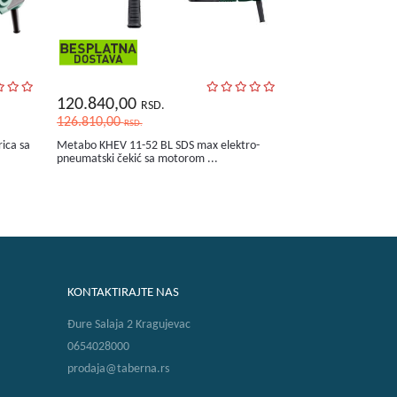
120.840,00
RSD.
126.810,00
RSD.
ica sa
Metabo KHEV 11-52 BL SDS max elektro-
pneumatski čekić sa motorom ...
KONTAKTIRAJTE NAS
Đure Salaja 2 Kragujevac
0654028000
prodaja@taberna.rs