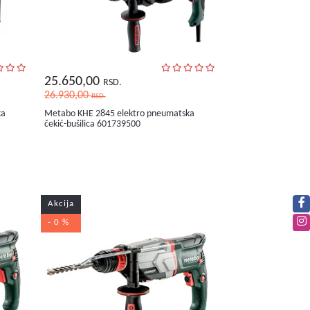
25.650,00
RSD.
26.930,00
RSD.
ka
Metabo KHE 2845 elektro pneumatska
čekić-bušilica 601739500
Akcija
- 0 %