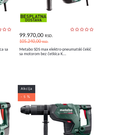
99.970,00
RSD.
105.240,00
RSD.
ca sa
Metabo SDS max elektro-pneumatski čekić
sa motorom bez četkica K...
Akcija
- 5 %