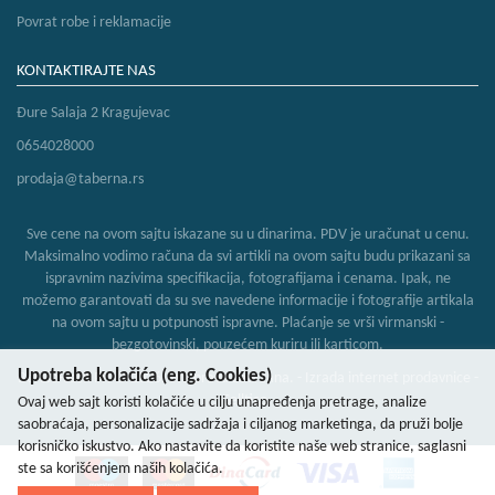
Povrat robe i reklamacije
KONTAKTIRAJTE NAS
Đure Salaja 2 Kragujevac
0654028000
prodaja@taberna.rs
Sve cene na ovom sajtu iskazane su u dinarima. PDV je uračunat u cenu.
Maksimalno vodimo računa da svi artikli na ovom sajtu budu prikazani sa
ispravnim nazivima specifikacija, fotografijama i cenama. Ipak, ne
možemo garantovati da su sve navedene informacije i fotografije artikala
na ovom sajtu u potpunosti ispravne. Plaćanje se vrši virmanski -
bezgotovinski, pouzećem kuriru ili karticom.
Upotreba kolačića (eng. Cookies)
Borsso-tech PR © 2026. Sva prava zadržana. -
Izrada internet prodavnice
-
Selltico.
Ovaj web sajt koristi kolačiće u cilju unapređenja pretrage, analize
saobraćaja, personalizacije sadržaja i ciljanog marketinga, da pruži bolje
korisničko iskustvo. Ako nastavite da koristite naše web stranice, saglasni
ste sa korišćenjem naših kolačića.