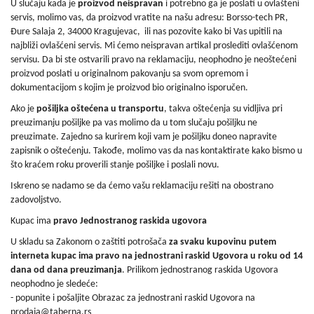
bebe
U slučaju kada je
proizvod neispravan
i potrebno ga je poslati u ovlašteni
i
servis, molimo vas, da proizvod vratite na našu adresu: Borsso-tech PR,
decu
Đure Salaja 2, 34000 Kragujevac, ili nas pozovite kako bi Vas upitili na
najbliži ovlašćeni servis. Mi ćemo neispravan artikal proslediti ovlašćenom
servisu. Da bi ste ostvarili pravo na reklamaciju, neophodno je neoštećeni
proizvod poslati u originalnom pakovanju sa svom opremom i
dokumentacijom s kojim je proizvod bio originalno isporučen.
Ako je
pošiljka oštećena u transportu
, takva oštećenja su vidljiva pri
preuzimanju pošiljke pa vas molimo da u tom slučaju pošiljku ne
preuzimate. Zajedno sa kurirem koji vam je pošiljku doneo napravite
zapisnik o oštećenju. Takođe, molimo vas da nas kontaktirate kako bismo u
što kraćem roku proverili stanje pošiljke i poslali novu.
Iskreno se nadamo se da ćemo vašu reklamaciju rešiti na obostrano
zadovoljstvo.
Kupac ima
pravo Jednostranog raskida ugovora
U skladu sa Zakonom o zaštiti potrošača
za svaku kupovinu putem
interneta kupac ima pravo na jednostrani raskid Ugovora u roku od 14
dana od dana preuzimanja
. Prilikom jednostranog raskida Ugovora
neophodno je sledeće:
- popunite i pošaljite Obrazac za jednostrani raskid Ugovora na
prodaja@taberna.rs