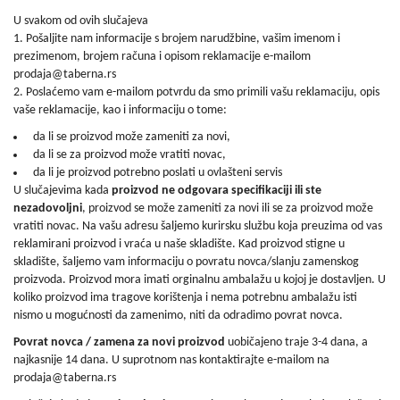
kućni
U svakom od ovih slučajeva
aparati
1. Pošaljite nam informacije s brojem narudžbine, vašim imenom i
prezimenom, brojem računa i opisom reklamacije e-mailom
Alati
prodaja@taberna.rs
i
2. Poslaćemo vam e-mailom potvrdu da smo primili vašu reklamaciju, opis
oprema
vaše reklamacije, kao i informaciju o tome:
Sport
da li se proizvod može zameniti za novi,
i
da li se za proizvod može vratiti novac,
rekreacija
da li je proizvod potrebno poslati u ovlašteni servis
U slučajevima kada
proizvod ne odgovara specifikaciji ili ste
Auto
nezadovoljni
, proizvod se može zameniti za novi ili se za proizvod može
oprema
vratiti novac. Na vašu adresu šaljemo kurirsku službu koja preuzima od vas
reklamirani proizvod i vraća u naše skladište. Kad proizvod stigne u
Odeća,
skladište, šaljemo vam informaciju o povratu novca/slanju zamenskog
Aksesoari
proizvoda. Proizvod mora imati orginalnu ambalažu u kojoj je dostavljen. U
i
koliko proizvod ima tragove korištenja i nema potrebnu ambalažu isti
Putna
nismo u mogućnosti da zamenimo, niti da odradimo povrat novca.
galanterija
Povrat novca / zamena za novi proizvod
uobičajeno traje 3-4 dana, a
najkasnije 14 dana. U suprotnom nas kontaktirajte e-mailom na
Oprema
prodaja@taberna.rs
za