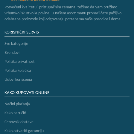
Posvećeni kvalitetu i pristupačnim cenama, težimo da Vam pružimo
vrhunsko iskustvo kupovine. U našem asortimanu pronaći ćete pažljivo
odabrane proizvode koji odgovaraju potrebama Vaše porodice i doma.
KORISNIČKI SERVIS
Sve kategorije
Brendovi
Politika privatnosti
Politika kolačića
Uslovi korišćenja
KAKO KUPOVATI ONLINE
Načini plaćanja
Kako naručiti
Cenovnik dostave
Kako ostvariti garanciju