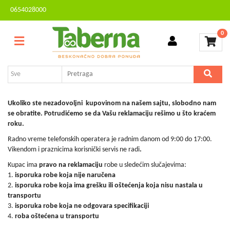
0654028000
Sve
Kontakt
kategorije
0
Brendovi
Dvorište
MESEČNA
i
AKCIJA
bašta
Sve
za
Ukoliko ste nezadovoljni kupovinom na našem sajtu, slobodno nam
kuću
se obratite. Potrudićemo se da Vašu reklamaciju rešimo u što kraćem
roku.
TV,
Radno vreme telefonskih operatera je radnim danom od 9:00 do 17:00.
audio,
Vikendom i praznicima korisnički servis ne radi
.
video,
foto
Kupac ima
pravo na reklamaciju
robe u sledećim slučajevima:
1.
isporuka robe koja nije naručena
Voćarstvo
2.
isporuka robe koja ima grešku ili oštećenja koja nisu nastala u
i
transportu
vinogradarstvo
3.
isporuka robe koja ne odgovara specifikaciji
4.
roba oštećena u transportu
Mali