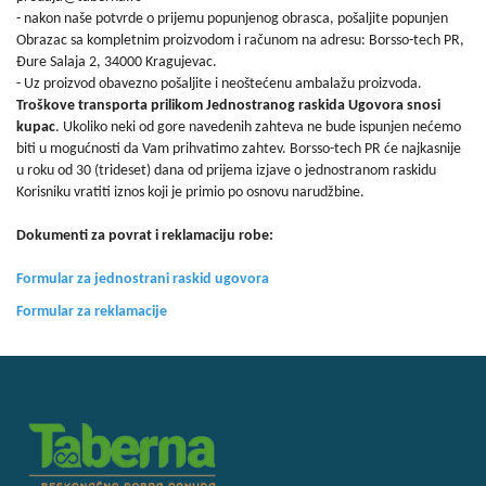
- nakon naše potvrde o prijemu popunjenog obrasca, pošaljite popunjen
Obrazac sa kompletnim proizvodom i računom na adresu: Borsso-tech PR,
Đure Salaja 2, 34000 Kragujevac.
- Uz proizvod obavezno pošaljite i neoštećenu ambalažu proizvoda.
Troškove transporta prilikom Jednostranog raskida Ugovora snosi
kupac
. Ukoliko neki od gore navedenih zahteva ne bude ispunjen nećemo
biti u mogućnosti da Vam prihvatimo zahtev. Borsso-tech PR će najkasnije
u roku od 30 (trideset) dana od prijema izjave o jednostranom raskidu
Korisniku vratiti iznos koji je primio po osnovu narudžbine.
Dokumenti za povrat i reklamaciju robe:
Formular za jednostrani raskid ugovora
Formular za reklamacije