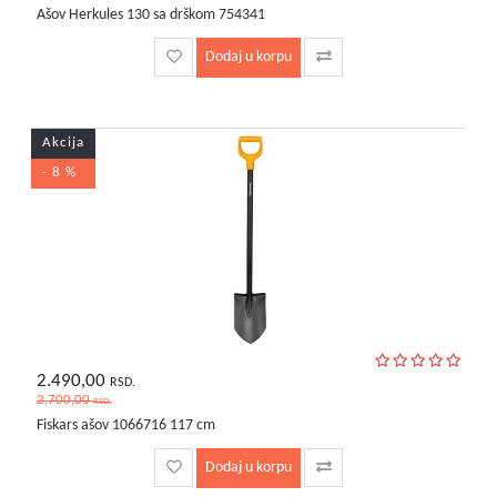
Ašov Herkules 130 sa drškom 754341
Dodaj u korpu
Akcija
- 8 %
2.490,00
RSD.
2.700,00
RSD.
Fiskars ašov 1066716 117 cm
Dodaj u korpu