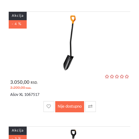
Akcija
- 4 %
3.050,00
RSD.
3.200,00
RSD.
Ašov XL 1067517
Nije dostupno
Akcija
- 3 %