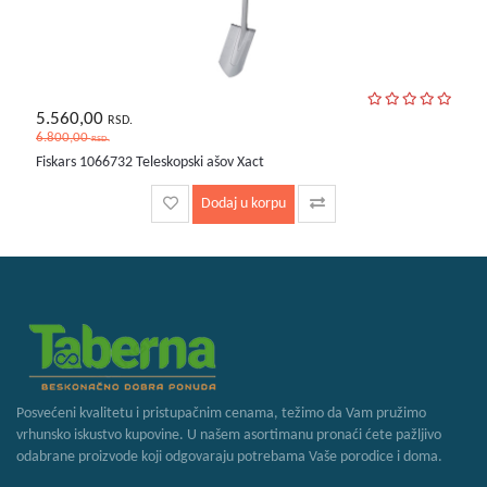
5.560,00
RSD.
6.800,00
RSD.
Fiskars 1066732 Teleskopski ašov Xact
Dodaj u korpu
Posvećeni kvalitetu i pristupačnim cenama, težimo da Vam pružimo
vrhunsko iskustvo kupovine. U našem asortimanu pronaći ćete pažljivo
odabrane proizvode koji odgovaraju potrebama Vaše porodice i doma.