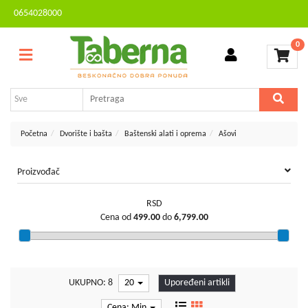
0654028000
Sve
Kontakt
kategorije
0
Brendovi
Dvorište
MESEČNA
i
AKCIJA
bašta
Sve
Početna
Dvorište i bašta
Baštenski alati i oprema
Ašovi
za
kuću
Proizvođač
TV,
audio,
RSD
video,
Cena od
499.00
do
6,799.00
foto
Voćarstvo
i
vinogradarstvo
UKUPNO: 8
20
Upoređeni artikli
Mali
Cena: Min