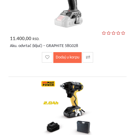
11.400,00
RSD.
Aku. odvrtač (ključ) – GRAPHITE 58G028
Dodaj u korpu