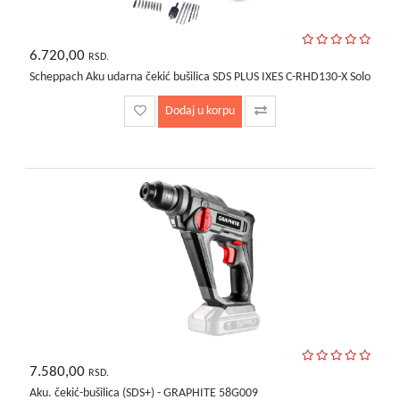
6.720,00
RSD.
Scheppach Aku udarna čekić bušilica SDS PLUS IXES C-RHD130-X Solo
Dodaj u korpu
7.580,00
RSD.
Aku. čekić-bušilica (SDS+) - GRAPHITE 58G009