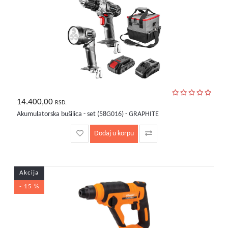
14.400,00
RSD.
Akumulatorska bušilica - set (58G016) - GRAPHITE
Dodaj u korpu
Akcija
- 15 %