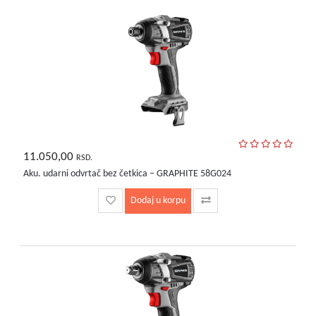
11.050,00
RSD.
Aku. udarni odvrtač bez četkica – GRAPHITE 58G024
Dodaj u korpu