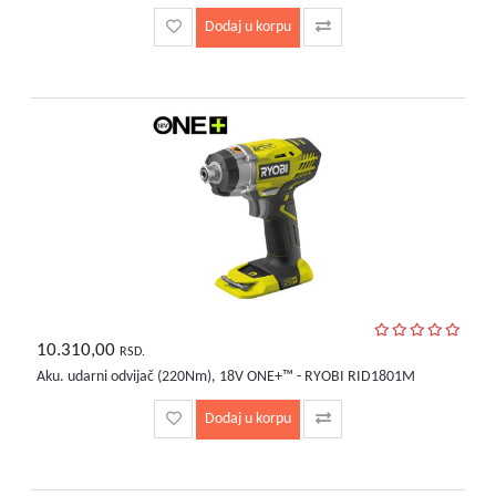
Dodaj u korpu
10.310,00
RSD.
Aku. udarni odvijač (220Nm), 18V ONE+™ - RYOBI RID1801M
Dodaj u korpu