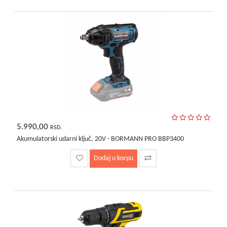
bebe
i
decu
5.990,00
RSD.
Akumulatorski udarni ključ, 20V - BORMANN PRO BBP3400
Dodaj u korpu