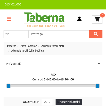
0654028000
Sve
Kontakt
kategorije
0
Brendovi
Dvorište
MESEČNA
i
AKCIJA
bašta
Sve
Početna
Alati i oprema
Akumulatorski alati
za
Akumulatorski čekić bušilica
kuću
TV,
Proizvođač
audio,
video,
RSD
foto
Cena od
5,645.00
do
69,904.00
Voćarstvo
i
vinogradarstvo
UKUPNO: 51
20
Upoređeni artikli
Mali