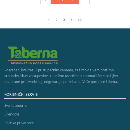
1
2
3
>
>>
Posvećeni kvalitetu i pristupačnim cenama, težimo da Vam pružimo
vrhunsko iskustvo kupovine. U našem asortimanu pronaći ćete pažljivo
odabrane proizvode koji odgovaraju potrebama Vaše porodice i doma.
KORISNIČKI SERVIS
Sve kategorije
Brendovi
Politika privatnosti