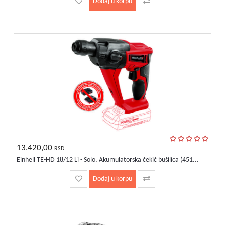
Dodaj u korpu
13.420,00
RSD.
Einhell TE-HD 18/12 Li - Solo, Akumulatorska čekić bušilica (451...
Dodaj u korpu