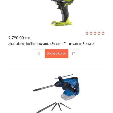
9.790,00
RSD.
Aku. udarna bušilica (50Nm), 18V ONE+™ - RYOBI R18DD3-0
Dodaj u korpu