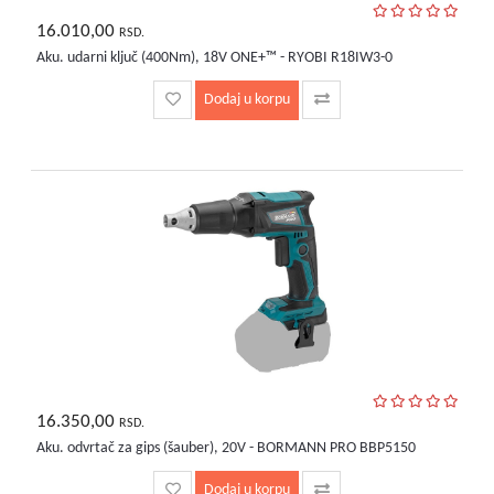
16.010,00
RSD.
Aku. udarni ključ (400Nm), 18V ONE+™ - RYOBI R18IW3-0
Dodaj u korpu
16.350,00
RSD.
Aku. odvrtač za gips (šauber), 20V - BORMANN PRO BBP5150
Dodaj u korpu