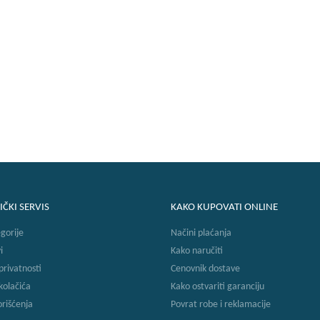
IČKI SERVIS
KAKO KUPOVATI ONLINE
gorije
Načini plaćanja
i
Kako naručiti
 privatnosti
Cenovnik dostave
 kolačića
Kako ostvariti garanciju
orišćenja
Povrat robe i reklamacije