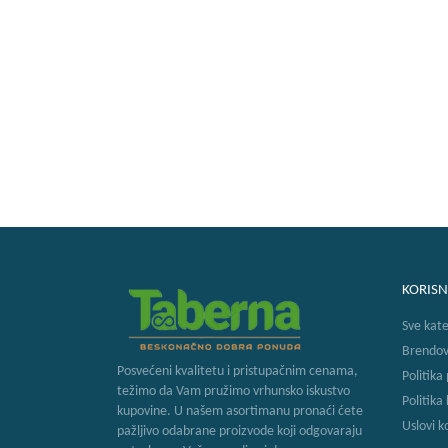
KORISN
Sve kate
Brendov
Posvećeni kvalitetu i pristupačnim cenama,
Politika
težimo da Vam pružimo vrhunsko iskustvo
Politika
kupovine. U našem asortimanu pronaći ćete
Uslovi k
pažljivo odabrane proizvode koji odgovaraju