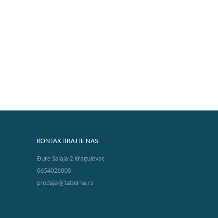
KONTAKTIRAJTE NAS
Đure Salaja 2 Kragujevac
0654028000
prodaja@taberna.rs