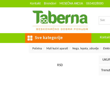
Kontakt
Brendovi
MESEČNA AKCIJA
0654028000
Kontak
Sve kategorije
Početna
Mali kućni aparati
Nega, lepota, zdravlje
Elekt
UKUP
RSD
Trenut