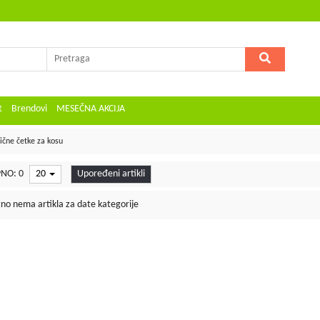
t
Brendovi
MESEČNA AKCIJA
rične četke za kosu
NO: 0
20
Upoređeni artikli
no nema artikla za date kategorije