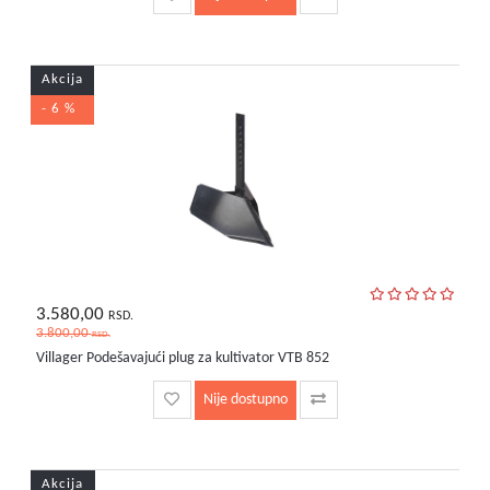
Akcija
- 6 %
3.580,00
RSD.
3.800,00
RSD.
Villager Podešavajući plug za kultivator VTB 852
Nije dostupno
Akcija