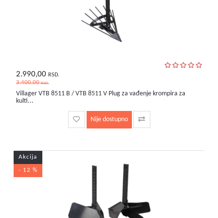
2.990,00
RSD.
3.400,00
RSD.
Villager VTB 8511 B / VTB 8511 V Plug za vađenje krompira za
kulti...
Nije dostupno
Akcija
- 12 %