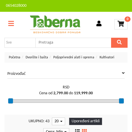
0654028000
Sve
Kontakt
kategorije
0
Brendovi
Dvorište
MESEČNA
i
AKCIJA
bašta
Sve
Početna
Dvorište i bašta
Poljoprivredni alati i oprema
Kultivatori
za
kuću
Proizvođač
TV,
audio,
RSD
video,
Cena od
2,799.00
do
119,999.00
foto
Voćarstvo
i
vinogradarstvo
UKUPNO: 43
20
Upoređeni artikli
Mali
Cena: Min