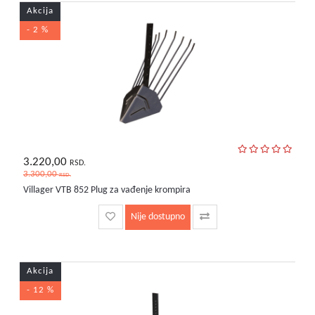
bebe
Akcija
i
decu
- 2 %
3.220,00
RSD.
3.300,00
RSD.
Villager VTB 852 Plug za vađenje krompira
Nije dostupno
Akcija
- 12 %