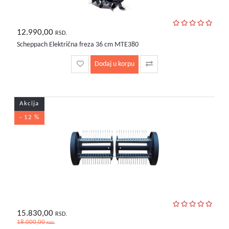
12.990,00
RSD.
Scheppach Električna freza 36 cm MTE380
Dodaj u korpu
Akcija
- 12 %
15.830,00
RSD.
18.000,00
RSD.