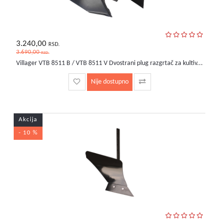
3.240,00
RSD.
3.690,00
RSD.
Villager VTB 8511 B / VTB 8511 V Dvostrani plug razgrtač za kultiv...
Nije dostupno
Akcija
- 10 %