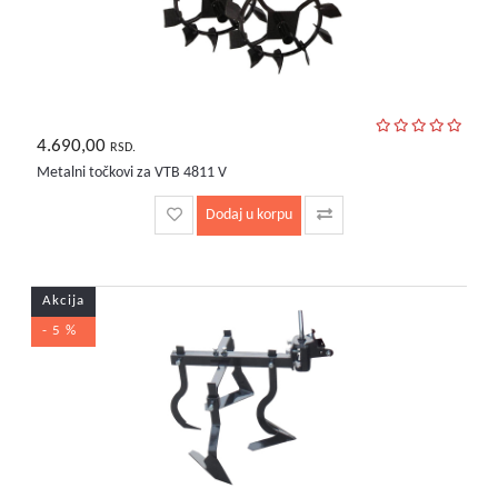
4.690,00
RSD.
Metalni točkovi za VTB 4811 V
Dodaj u korpu
Akcija
- 5 %