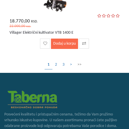
18.770,00
RSD.
22.000,00
RSD.
Villager Električni kultivator VTB 1400 E
Dodaj u korpu
1
2
3
>
>>
Posvećeni kvalitetu i pristupačnim cenama, težimo da Vam pružimo
vrhunsko iskustvo kupovine. U našem asortimanu pronaći ćete pažljivo
odabrane proizvode koji odgovaraju potrebama Vaše porodice i doma.