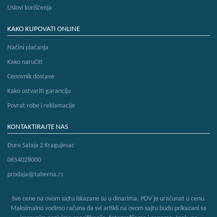
Uslovi korišćenja
KAKO KUPOVATI ONLINE
Načini plaćanja
Kako naručiti
Cenovnik dostave
Kako ostvariti garanciju
Povrat robe i reklamacije
KONTAKTIRAJTE NAS
Đure Salaja 2 Kragujevac
0654028000
prodaja@taberna.rs
Sve cene na ovom sajtu iskazane su u dinarima. PDV je uračunat u cenu.
Maksimalno vodimo računa da svi artikli na ovom sajtu budu prikazani sa