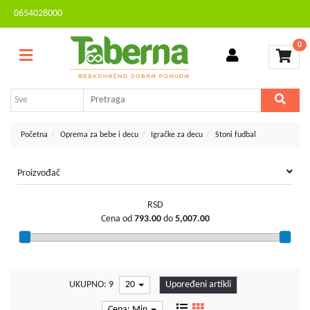
0654028000
Sve
Kontakt
kategorije
0
Brendovi
Dvorište
MESEČNA
i
AKCIJA
bašta
Sve
Početna
Oprema za bebe i decu
Igračke za decu
Stoni fudbal
za
kuću
Proizvođač
TV,
audio,
RSD
video,
Cena od
793.00
do
5,007.00
foto
Voćarstvo
i
vinogradarstvo
UKUPNO: 9
20
Upoređeni artikli
Mali
Cena: Min