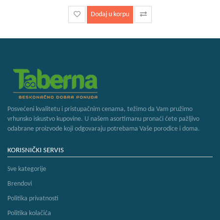
Dodaj u korpu
Posvećeni kvalitetu i pristupačnim cenama, težimo da Vam pružimo
vrhunsko iskustvo kupovine. U našem asortimanu pronaći ćete pažljivo
odabrane proizvode koji odgovaraju potrebama Vaše porodice i doma.
KORISNIČKI SERVIS
Sve kategorije
Brendovi
Politika privatnosti
Politika kolačića