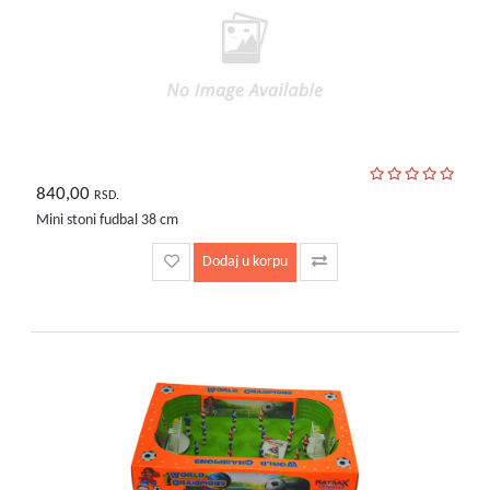
bebe
i
decu
840,00
RSD.
Mini stoni fudbal 38 cm
Dodaj u korpu