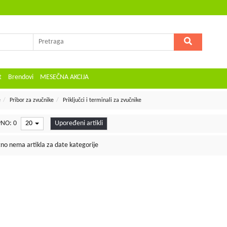
t
Brendovi
MESEČNA AKCIJA
e
Pribor za zvučnike
Priključci i terminali za zvučnike
NO: 0
20
Upoređeni artikli
no nema artikla za date kategorije