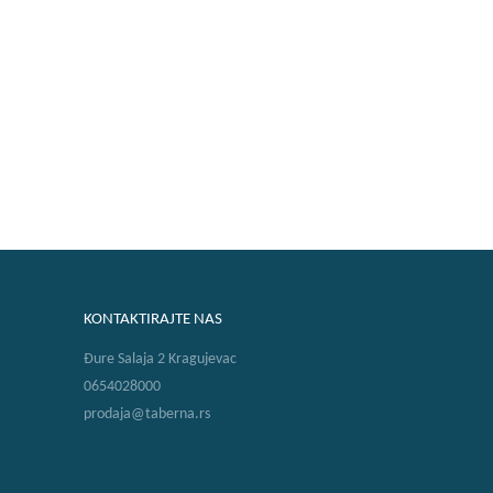
KONTAKTIRAJTE NAS
Đure Salaja 2 Kragujevac
0654028000
prodaja@taberna.rs