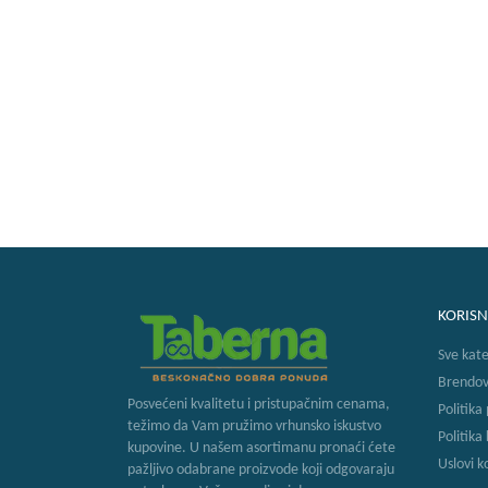
KORISN
Sve kate
Brendov
Posvećeni kvalitetu i pristupačnim cenama,
Politika
težimo da Vam pružimo vrhunsko iskustvo
Politika
kupovine. U našem asortimanu pronaći ćete
Uslovi k
pažljivo odabrane proizvode koji odgovaraju