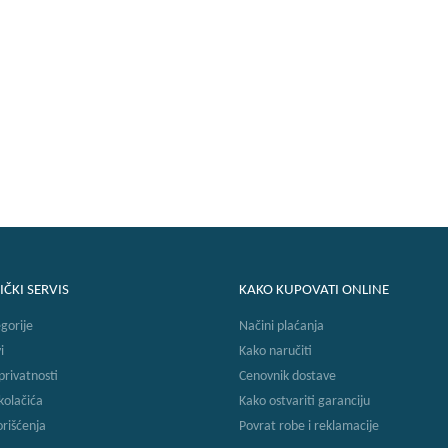
IČKI SERVIS
KAKO KUPOVATI ONLINE
gorije
Načini plaćanja
i
Kako naručiti
 privatnosti
Cenovnik dostave
 kolačića
Kako ostvariti garanciju
orišćenja
Povrat robe i reklamacije