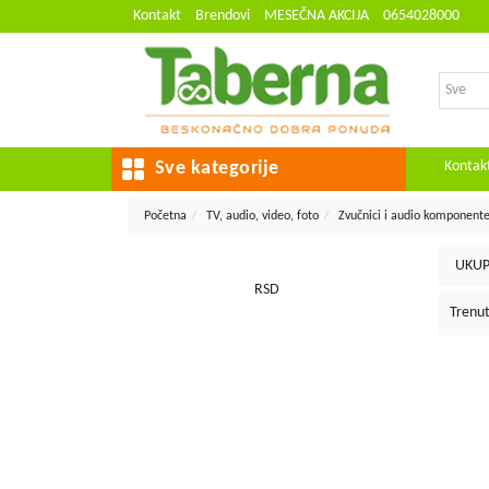
Kontakt
Brendovi
MESEČNA AKCIJA
0654028000
Kontak
Sve kategorije
Početna
TV, audio, video, foto
Zvučnici i audio komponent
UKUP
RSD
Trenut