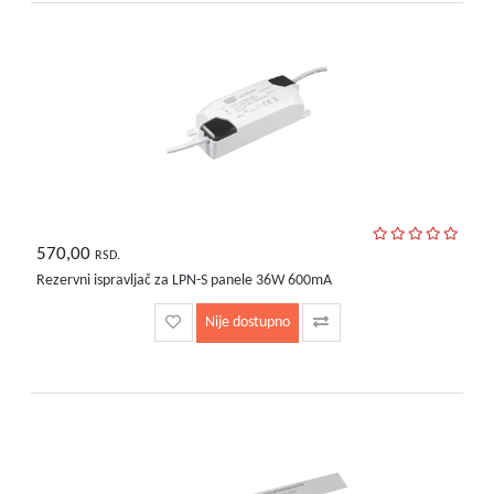
bebe
i
decu
570,00
RSD.
Rezervni ispravljač za LPN-S panele 36W 600mA
Nije dostupno