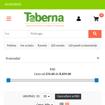
0654028000
Sve
Kontakt
kategorije
0
Brendovi
Dvorište
MESEČNA
i
AKCIJA
bašta
Sve
Početna
Sve za kuću
Rasveta
LED rasveta
LED paneli za kancelarije
za
kuću
Proizvođač
TV,
audio,
RSD
video,
Cena od
274.00
do
8,659.00
foto
Voćarstvo
i
vinogradarstvo
UKUPNO: 33
20
Upoređeni artikli
Mali
Cena: Min