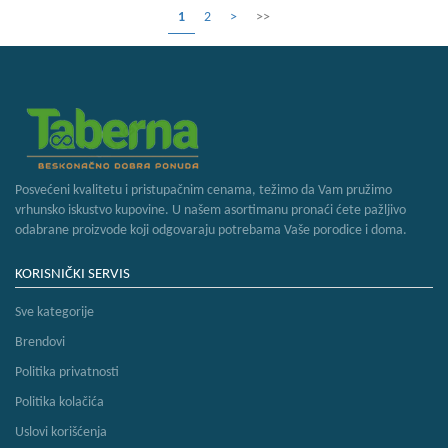
1
2
>
>>
Posvećeni kvalitetu i pristupačnim cenama, težimo da Vam pružimo
vrhunsko iskustvo kupovine. U našem asortimanu pronaći ćete pažljivo
odabrane proizvode koji odgovaraju potrebama Vaše porodice i doma.
KORISNIČKI SERVIS
Sve kategorije
Brendovi
Politika privatnosti
Politika kolačića
Uslovi korišćenja