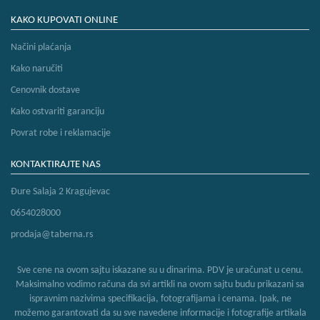
KAKO KUPOVATI ONLINE
Načini plaćanja
Kako naručiti
Cenovnik dostave
Kako ostvariti garanciju
Povrat robe i reklamacije
KONTAKTIRAJTE NAS
Đure Salaja 2 Kragujevac
0654028000
prodaja@taberna.rs
Sve cene na ovom sajtu iskazane su u dinarima. PDV je uračunat u cenu.
Maksimalno vodimo računa da svi artikli na ovom sajtu budu prikazani sa
ispravnim nazivima specifikacija, fotografijama i cenama. Ipak, ne
možemo garantovati da su sve navedene informacije i fotografije artikala