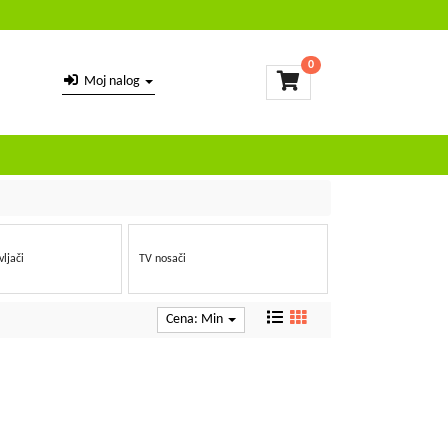
0
Moj nalog
vljači
TV nosači
Cena: Min