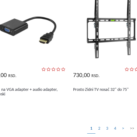
,00
730,00
RSD.
RSD.
na VGA adapter + audio adapter,
Prosto Zidni TV nosač 32" do 75"
vski
1
2
3
4
>
>>