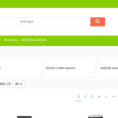
t
Brendovi
MESEČNA AKCIJA
e
Risiveri i video oprema
Daljinski upra
NO: 73
20
1
2
3
4
>
>>