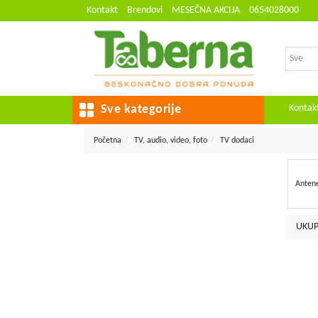
Kontakt
Brendovi
MESEČNA AKCIJA
0654028000
Kontak
Sve kategorije
Početna
TV, audio, video, foto
TV dodaci
Anten
UKUP