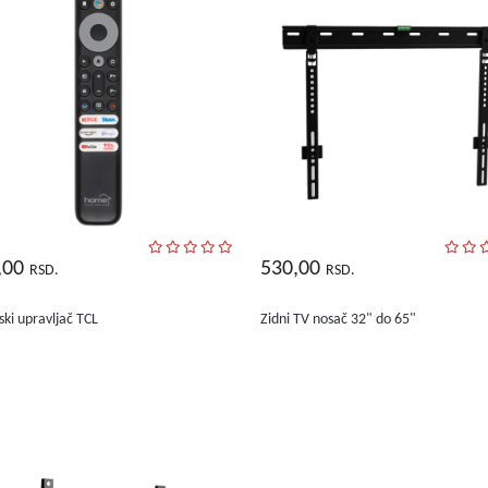
,00
530,00
RSD.
RSD.
ski upravljač TCL
Zidni TV nosač 32" do 65"