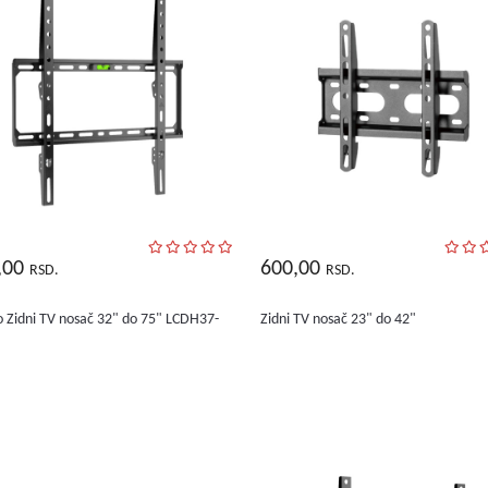
,00
600,00
RSD.
RSD.
o Zidni TV nosač 32" do 75" LCDH37-
Zidni TV nosač 23" do 42"