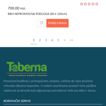
700,00
RSD.
BBO NEPROMOCIVA PODLOGA (60 x 120cm)
Dodaj u korpu
1
2
3
4
5
>
>>
Posvećeni kvalitetu i pristupačnim cenama, težimo da Vam pružimo
vrhunsko iskustvo kupovine. U našem asortimanu pronaći ćete pažljivo
odabrane proizvode koji odgovaraju potrebama Vaše porodice i doma.
KORISNIČKI SERVIS