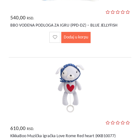
540,00
RSD.
BBO VODENA PODLOGA ZA IGRU (PPD-DZ) – BLUE JELLYFISH
Dodaj u korpu
610,00
RSD.
KikkaBoo Muzička igračka Love Rome Red heart (KKB10077)