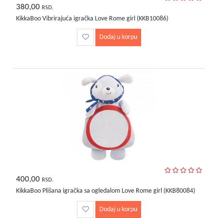
bebe
380,00
RSD.
i
KikkaBoo Vibrirajuća igračka Love Rome girl (KKB10086)
decu
Dodaj u korpu
400,00
RSD.
KikkaBoo Plišana igračka sa ogledalom Love Rome girl (KKB80084)
Dodaj u korpu