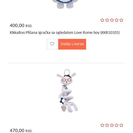
400,00
RSD.
KikkaBoo Plišana igračka sa ogledalom Love Rome boy (KKB10105)
Dodaj u korpu
470,00
RSD.