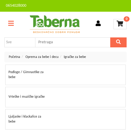
0654028000
Sve
Kontakt
kategorije
0
Brendovi
Dvorište
MESEČNA
i
AKCIJA
bašta
Sve
Početna
Oprema za bebe i decu
Igračke za bebe
za
kuću
Podloge / Gimnastike za
TV,
bebe
audio,
video,
foto
Vrteške i muzičke igračke
Voćarstvo
i
vinogradarstvo
Ljuljaske i klackalice za
bebe
Mali