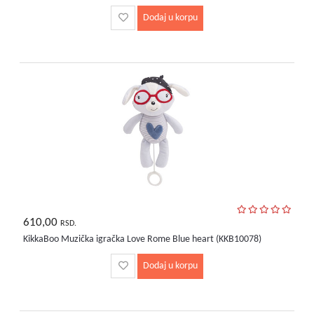
Dodaj u korpu
610,00
RSD.
KikkaBoo Muzička igračka Love Rome Blue heart (KKB10078)
Dodaj u korpu