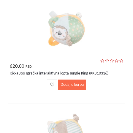
620,00
RSD.
KikkaBoo Igračka interaktivna lopta Jungle King (KKB10316)
Dodaj u korpu