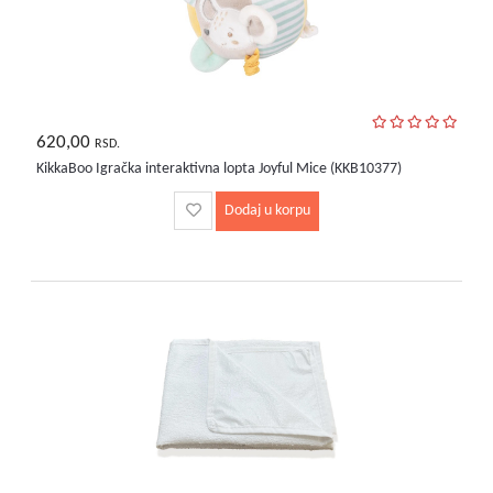
620,00
RSD.
KikkaBoo Igračka interaktivna lopta Joyful Mice (KKB10377)
Dodaj u korpu