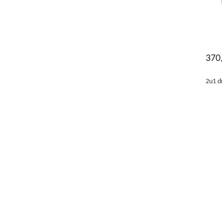
370
2u1 d