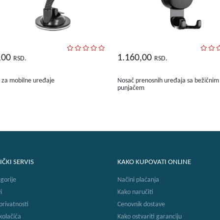
,00
1.160,00
RSD.
RSD.
 za mobilne uređaje
Nosač prenosnih uređaja sa bežičnim
punjačem
IČKI SERVIS
KAKO KUPOVATI ONLINE
gorije
Načini plaćanja
i
Kako naručiti
 privatnosti
Cenovnik dostave
 kolačića
Kako ostvariti garanciju