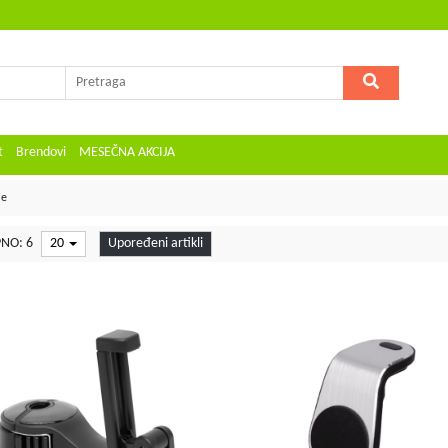
t
Brendovi
MESEČNA AKCIJA
le
NO: 6
20
Upoređeni artikli