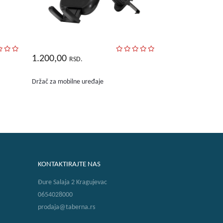
1.200,00
RSD.
Držač za mobilne uređaje
KONTAKTIRAJTE NAS
Đure Salaja 2 Kragujevac
0654028000
prodaja@taberna.rs