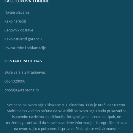
bebe
KAKO KUPOVATI ONLINE
i
decu
Načini plaćanja
Kako naručiti
Cenovnik dostave
Kako ostvariti garanciju
Povrat robe i reklamacije
KONTAKTIRAJTE NAS
Đure Salaja 2 Kragujevac
0654028000
prodaja@taberna.rs
Sve cene na ovom sajtu iskazane su u dinarima. PDV je uračunat u cenu.
Maksimalno vodimo računa da svi artikli na ovom sajtu budu prikazani sa
ispravnim nazivima specifikacija, fotografijama i cenama. Ipak, ne
možemo garantovati da su sve navedene informacije i fotografije artikala
na ovom sajtu u potpunosti ispravne. Plaćanje se vrši virmanski -