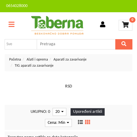
0654028000
Sve
Kontakt
kategorije
0
Brendovi
Dvorište
MESEČNA
i
AKCIJA
bašta
Sve
Početna
Alati i oprema
Aparati za zavarivanje
za
TIG aparati za zavarivanje
kuću
TV,
audio,
RSD
video,
foto
Voćarstvo
UKUPNO: 0
20
Upoređeni artikli
i
vinogradarstvo
Cena: Min
Mali