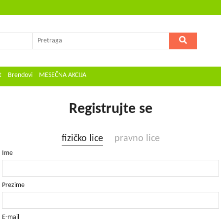
t
Brendovi
MESEČNA AKCIJA
Registrujte se
fizičko lice
pravno lice
Ime
Prezime
E-mail