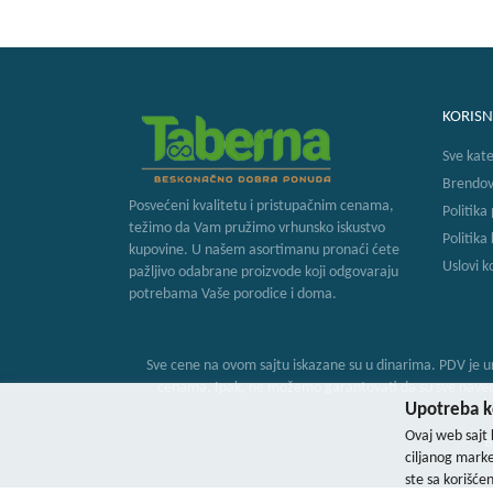
KORISN
Sve kate
Brendov
Posvećeni kvalitetu i pristupačnim cenama,
Politika
težimo da Vam pružimo vrhunsko iskustvo
Politika
kupovine. U našem asortimanu pronaći ćete
Uslovi k
pažljivo odabrane proizvode koji odgovaraju
potrebama Vaše porodice i doma.
Sve cene na ovom sajtu iskazane su u dinarima. PDV je ur
cenama. Ipak, ne možemo garantovati da su sve navedene
Upotreba ko
Ovaj web sajt 
B
ciljanog marke
ste sa korišće