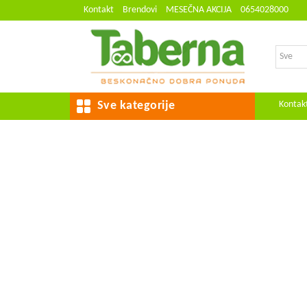
Kontakt
Brendovi
MESEČNA AKCIJA
0654028000
Kontak
Sve kategorije