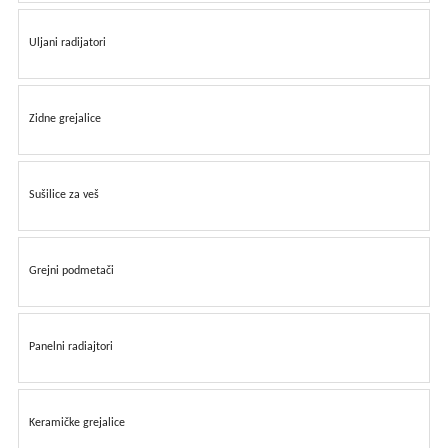
bebe
i
decu
Uljani radijatori
Zidne grejalice
Sušilice za veš
Grejni podmetači
Panelni radiajtori
Keramičke grejalice