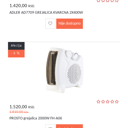
1.420,00
RSD.
ADLER AD7709 GREJALICA KVARCNA 2X400W
Nije dostupno
Akcija
- 5 %
1.520,00
RSD.
1.610,00
RSD.
PROSTO grejalica 2000W FH-A06