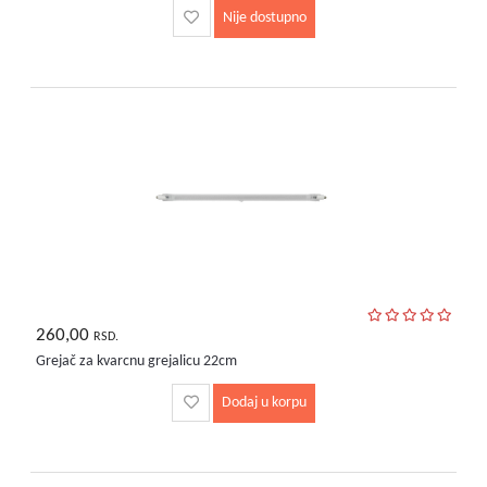
Nije dostupno
260,00
RSD.
Grejač za kvarcnu grejalicu 22cm
Dodaj u korpu