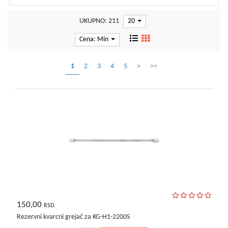
UKUPNO: 211
20
Cena: Min
1
2
3
4
5
>
>>
150,00
RSD.
Rezervni kvarcni grejač za KG-H1-2200S