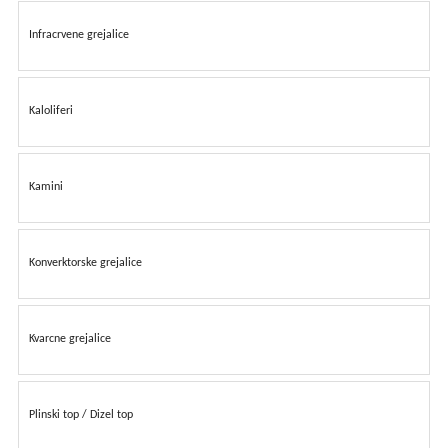
kućni
aparati
Infracrvene grejalice
Alati
i
oprema
Kaloliferi
Sport
i
Kamini
rekreacija
Auto
oprema
Konverktorske grejalice
Odeća,
Aksesoari
i
Kvarcne grejalice
Putna
galanterija
Oprema
Plinski top / Dizel top
za