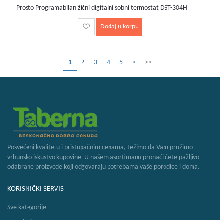
Prosto Programabilan žični digitalni sobni termostat DST-304H
Dodaj u korpu
1
2
3
4
5
>
>>
Posvećeni kvalitetu i pristupačnim cenama, težimo da Vam pružimo
vrhunsko iskustvo kupovine. U našem asortimanu pronaći ćete pažljivo
odabrane proizvode koji odgovaraju potrebama Vaše porodice i doma.
KORISNIČKI SERVIS
Sve kategorije