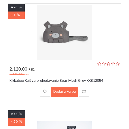
Akcija
- 1 %
2.120,00
RSD.
2.140,00
RSD.
Kikkaboo Kaiš za prohodavanje Bear Mesh Grey KKB12084
Dodaj u korpu
Akcija
- 20 %