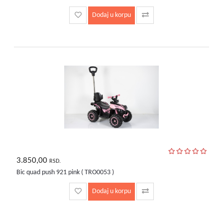
Dodaj u korpu
3.850,00
RSD.
Bic quad push 921 pink ( TRO0053 )
Dodaj u korpu