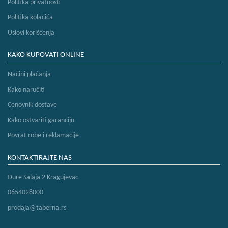
Politika privatnosti
Politika kolačića
Uslovi korišćenja
KAKO KUPOVATI ONLINE
Načini plaćanja
Kako naručiti
Cenovnik dostave
Kako ostvariti garanciju
Povrat robe i reklamacije
KONTAKTIRAJTE NAS
Đure Salaja 2 Kragujevac
0654028000
prodaja@taberna.rs