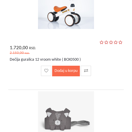
1.720,00
RSD.
2.150,00
RSD.
Dečija guralica 12 vroom white ( BCK0500 )
Dodaj u korpu