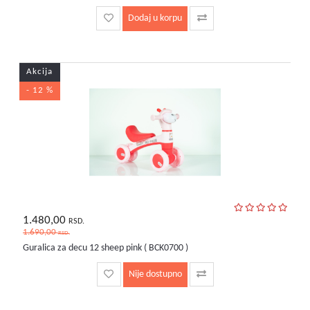
Dodaj u korpu
Akcija
- 12 %
1.480,00
RSD.
1.690,00
RSD.
Guralica za decu 12 sheep pink ( BCK0700 )
Nije dostupno