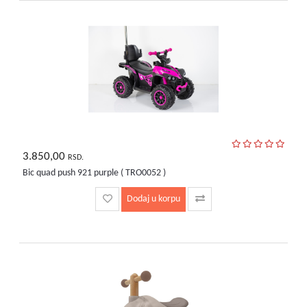
3.850,00
RSD.
Bic quad push 921 purple ( TRO0052 )
Dodaj u korpu