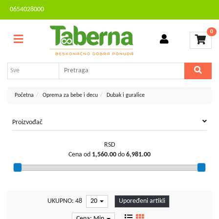
0654028000
Sve
Kontakt
kategorije
0
Brendovi
Dvorište
MESEČNA
i
AKCIJA
bašta
Sve
Početna
Oprema za bebe i decu
Dubak i guralice
za
kuću
Proizvođač
TV,
audio,
RSD
video,
Cena od
1,560.00
do
6,981.00
foto
Voćarstvo
i
vinogradarstvo
UKUPNO: 48
20
Upoređeni artikli
Mali
Cena: Min