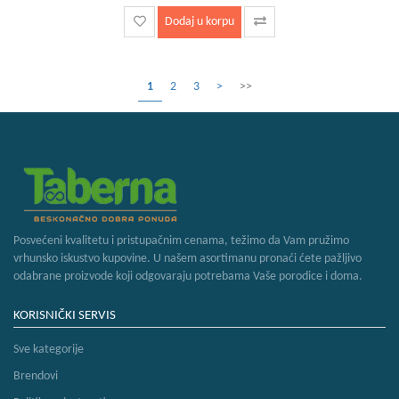
Dodaj u korpu
1
2
3
>
>>
Posvećeni kvalitetu i pristupačnim cenama, težimo da Vam pružimo
vrhunsko iskustvo kupovine. U našem asortimanu pronaći ćete pažljivo
odabrane proizvode koji odgovaraju potrebama Vaše porodice i doma.
KORISNIČKI SERVIS
Sve kategorije
Brendovi