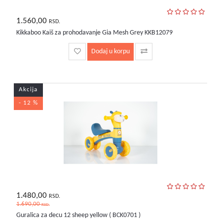
1.560,00
RSD.
Kikkaboo Kaiš za prohodavanje Gia Mesh Grey KKB12079
Dodaj u korpu
Akcija
- 12 %
1.480,00
RSD.
1.690,00
RSD.
Guralica za decu 12 sheep yellow ( BCK0701 )