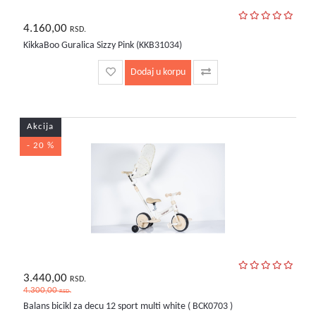
4.160,00
RSD.
KikkaBoo Guralica Sizzy Pink (KKB31034)
Dodaj u korpu
Akcija
- 20 %
3.440,00
RSD.
4.300,00
RSD.
Balans bicikl za decu 12 sport multi white ( BCK0703 )