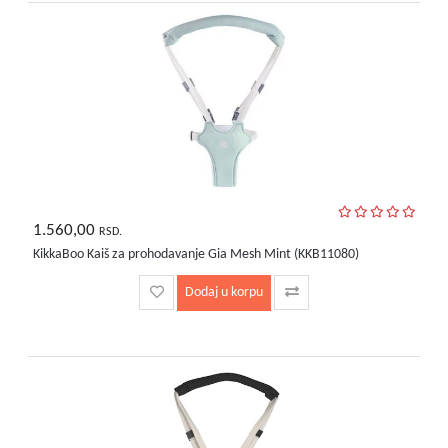
bebe
i
decu
1.560,00
RSD.
KikkaBoo Kaiš za prohodavanje Gia Mesh Mint (KKB11080)
Dodaj u korpu