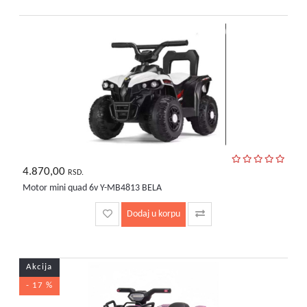
bebe
i
decu
4.870,00
RSD.
Motor mini quad 6v Y-MB4813 BELA
Dodaj u korpu
Akcija
- 17 %