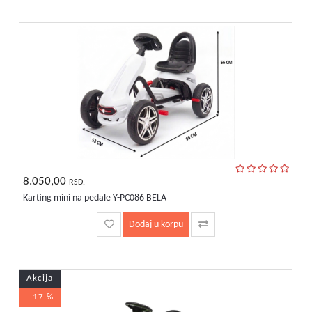
8.050,00
RSD.
Karting mini na pedale Y-PC086 BELA
Dodaj u korpu
Akcija
- 17 %