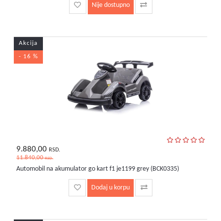
Nije dostupno
Akcija
- 16 %
9.880,00
RSD.
11.840,00
RSD.
Automobil na akumulator go kart f1 je1199 grey (BCK0335)
Dodaj u korpu