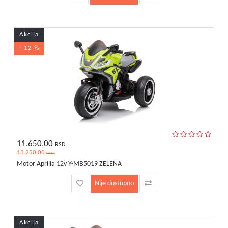
Akcija
- 12 %
11.650,00
RSD.
13.250,00
RSD.
Motor Aprilia 12v Y-MB5019 ZELENA
Nije dostupno
Akcija