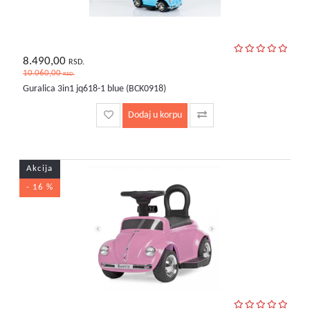
8.490,00
RSD.
10.060,00
RSD.
Guralica 3in1 jq618-1 blue (BCK0918)
Dodaj u korpu
Akcija
- 16 %