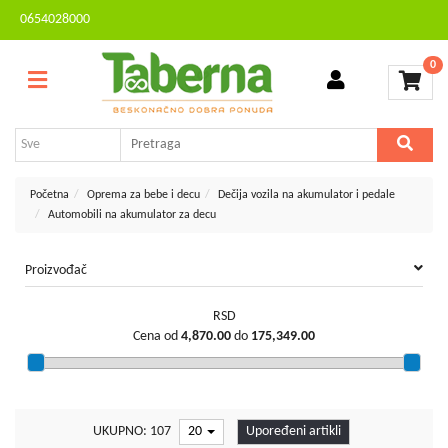
0654028000
Sve
Kontakt
kategorije
0
Brendovi
Dvorište
MESEČNA
i
AKCIJA
bašta
Sve
Početna
Oprema za bebe i decu
Dečija vozila na akumulator i pedale
za
Automobili na akumulator za decu
kuću
TV,
Proizvođač
audio,
video,
RSD
foto
Cena od
4,870.00
do
175,349.00
Voćarstvo
i
vinogradarstvo
UKUPNO: 107
20
Upoređeni artikli
Mali