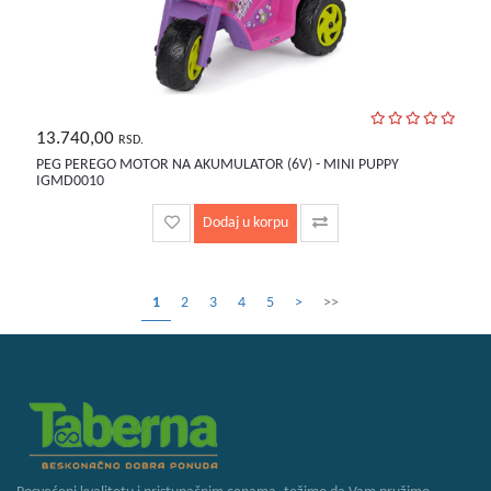
13.740,00
RSD.
PEG PEREGO MOTOR NA AKUMULATOR (6V) - MINI PUPPY
IGMD0010
Dodaj u korpu
1
2
3
4
5
>
>>