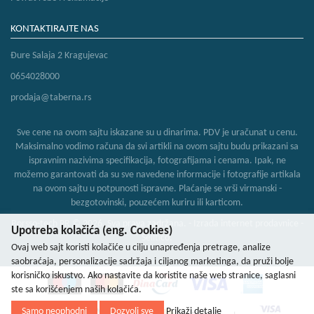
KONTAKTIRAJTE NAS
Đure Salaja 2 Kragujevac
0654028000
prodaja@taberna.rs
Sve cene na ovom sajtu iskazane su u dinarima. PDV je uračunat u cenu.
Maksimalno vodimo računa da svi artikli na ovom sajtu budu prikazani sa
ispravnim nazivima specifikacija, fotografijama i cenama. Ipak, ne
možemo garantovati da su sve navedene informacije i fotografije artikala
na ovom sajtu u potpunosti ispravne. Plaćanje se vrši virmanski -
bezgotovinski, pouzećem kuriru ili karticom.
Borsso-tech PR © 2026. Sva prava zadržana. -
Izrada internet prodavnice
-
Upotreba kolačića (eng. Cookies)
Selltico.
Ovaj web sajt koristi kolačiće u cilju unapređenja pretrage, analize
saobraćaja, personalizacije sadržaja i ciljanog marketinga, da pruži bolje
korisničko iskustvo. Ako nastavite da koristite naše web stranice, saglasni
ste sa korišćenjem naših kolačića.
Samo neophodni
Dozvoli sve
Prikaži detalje