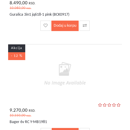
8.490,00
RSD.
10.060,00
RSD.
Guralica 3in1 jq618-1 pink (BCK0917)
Dodaj u korpu
Akcija
- 12 %
9.270,00
RSD.
10.550,00
RSD.
Bager 6v RC Y-MB1981