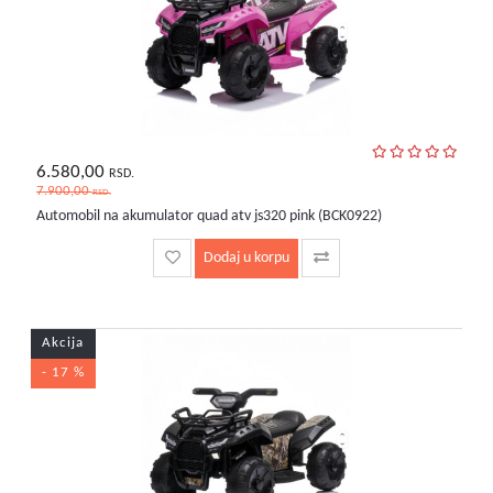
6.580,00
RSD.
7.900,00
RSD.
Automobil na akumulator quad atv js320 pink (BCK0922)
Dodaj u korpu
Akcija
- 17 %