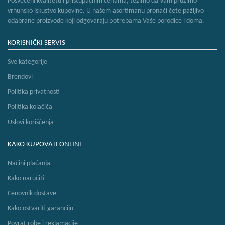
Posvećeni kvalitetu i pristupačnim cenama, težimo da Vam pružimo
vrhunsko iskustvo kupovine. U našem asortimanu pronaći ćete pažljivo
odabrane proizvode koji odgovaraju potrebama Vaše porodice i doma.
KORISNIČKI SERVIS
Sve kategorije
Brendovi
Politika privatnosti
Politika kolačića
Uslovi korišćenja
KAKO KUPOVATI ONLINE
Načini plaćanja
Kako naručiti
Cenovnik dostave
Kako ostvariti garanciju
Povrat robe i reklamacije