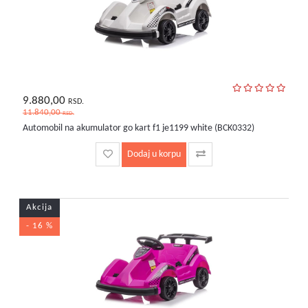
9.880,00
RSD.
11.840,00
RSD.
Automobil na akumulator go kart f1 je1199 white (BCK0332)
Dodaj u korpu
Akcija
- 16 %