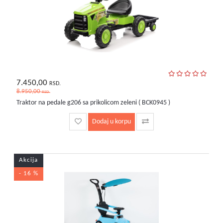
7.450,00
RSD.
8.950,00
RSD.
Traktor na pedale g206 sa prikolicom zeleni ( BCK0945 )
Dodaj u korpu
Akcija
- 16 %