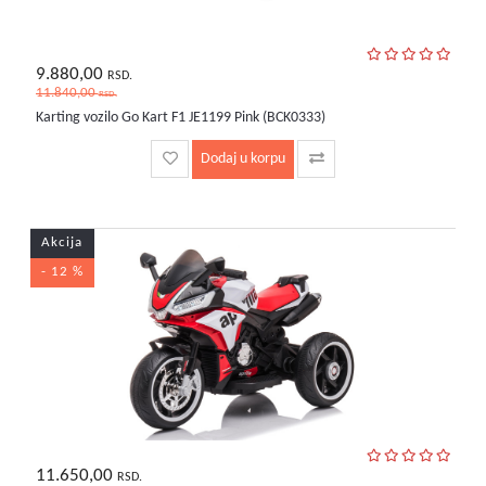
9.880,00
RSD.
11.840,00
RSD.
Karting vozilo Go Kart F1 JE1199 Pink (BCK0333)
Dodaj u korpu
Akcija
- 12 %
11.650,00
RSD.