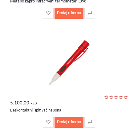
Metabo kapro infracrveni termometar K398
Dodaj u korpu
5.100,00
RSD.
Beskontaktni ispitivač napona
Dodaj u korpu