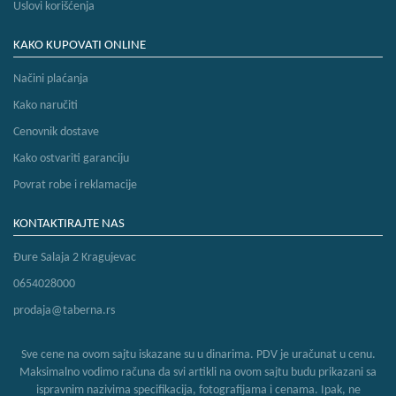
Uslovi korišćenja
KAKO KUPOVATI ONLINE
Načini plaćanja
Kako naručiti
Cenovnik dostave
Kako ostvariti garanciju
Povrat robe i reklamacije
KONTAKTIRAJTE NAS
Đure Salaja 2 Kragujevac
0654028000
prodaja@taberna.rs
Sve cene na ovom sajtu iskazane su u dinarima. PDV je uračunat u cenu.
Maksimalno vodimo računa da svi artikli na ovom sajtu budu prikazani sa
ispravnim nazivima specifikacija, fotografijama i cenama. Ipak, ne