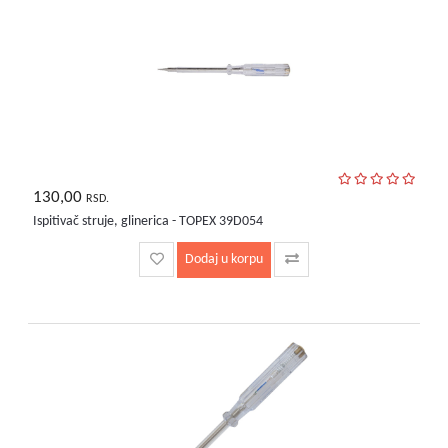
bebe
i
decu
130,00
RSD.
Ispitivač struje, glinerica - TOPEX 39D054
Dodaj u korpu