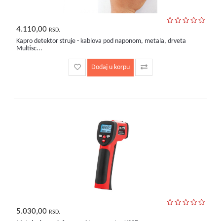
4.110,00
RSD.
Kapro detektor struje - kablova pod naponom, metala, drveta
Multisc...
Dodaj u korpu
5.030,00
RSD.