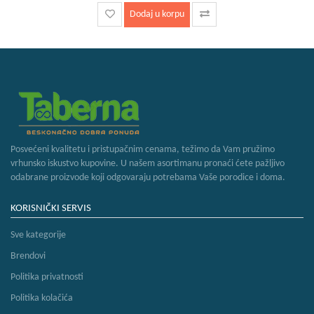
Dodaj u korpu
Posvećeni kvalitetu i pristupačnim cenama, težimo da Vam pružimo
vrhunsko iskustvo kupovine. U našem asortimanu pronaći ćete pažljivo
odabrane proizvode koji odgovaraju potrebama Vaše porodice i doma.
KORISNIČKI SERVIS
Sve kategorije
Brendovi
Politika privatnosti
Politika kolačića