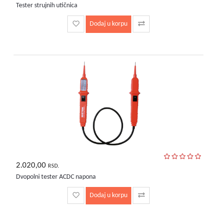
Tester strujnih utičnica
Dodaj u korpu
2.020,00
RSD.
Dvopolni tester ACDC napona
Dodaj u korpu