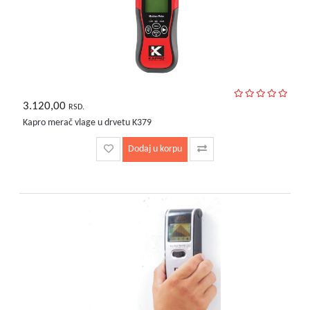
3.120,00
RSD.
Kapro merač vlage u drvetu K379
Dodaj u korpu