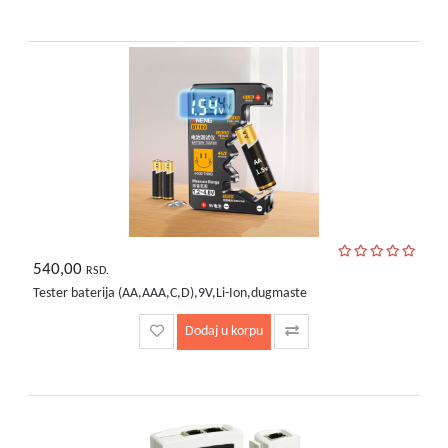
540,00
RSD.
Tester baterija (AA,AAA,C,D),9V,Li-Ion,dugmaste
Dodaj u korpu