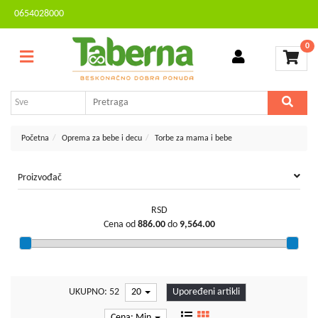
0654028000
Sve
Kontakt
kategorije
0
Brendovi
Dvorište
MESEČNA
i
AKCIJA
bašta
Sve
Početna
Oprema za bebe i decu
Torbe za mama i bebe
za
kuću
Proizvođač
TV,
audio,
RSD
video,
Cena od
886.00
do
9,564.00
foto
Voćarstvo
i
vinogradarstvo
UKUPNO: 52
20
Upoređeni artikli
Mali
Cena: Min