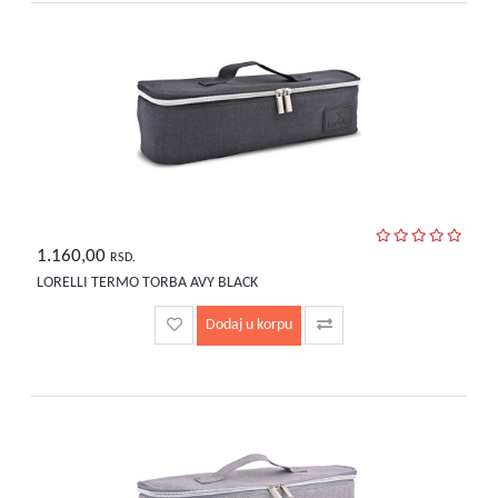
bebe
i
decu
1.160,00
RSD.
LORELLI TERMO TORBA AVY BLACK
Dodaj u korpu