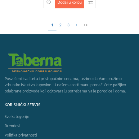
Dodaj u korpu
1
2
3
>
>>
Posvećeni kvalitetu i pristupačnim cenama, težimo da Vam pružimo
vrhunsko iskustvo kupovine. U našem asortimanu pronaći ćete pažljivo
odabrane proizvode koji odgovaraju potrebama Vaše porodice i doma.
KORISNIČKI SERVIS
Sve kategorije
Brendovi
Politika privatnosti