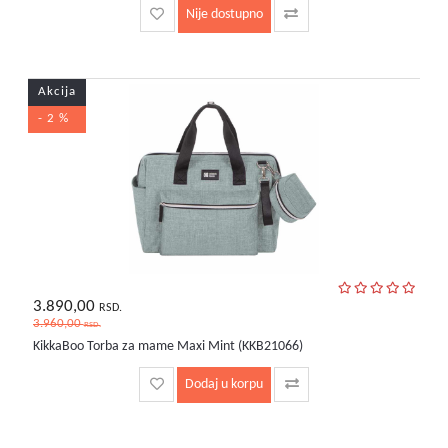
Nije dostupno
Akcija
- 2 %
3.890,00
RSD.
3.960,00
RSD.
KikkaBoo Torba za mame Maxi Mint (KKB21066)
Dodaj u korpu