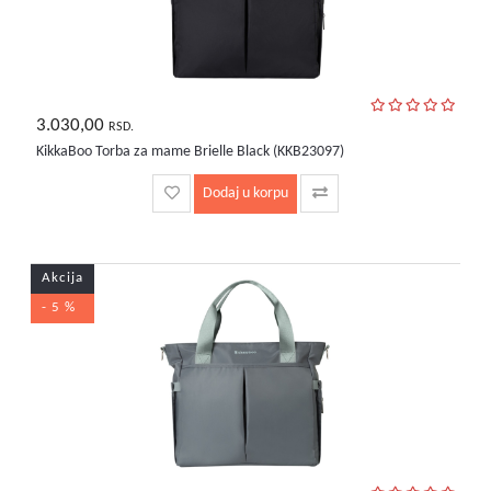
3.030,00
RSD.
KikkaBoo Torba za mame Brielle Black (KKB23097)
Dodaj u korpu
Akcija
- 5 %