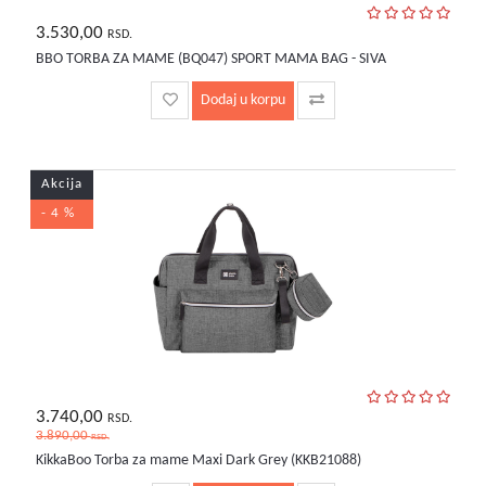
3.530,00
RSD.
BBO TORBA ZA MAME (BQ047) SPORT MAMA BAG - SIVA
Dodaj u korpu
Akcija
- 4 %
3.740,00
RSD.
3.890,00
RSD.
KikkaBoo Torba za mame Maxi Dark Grey (KKB21088)