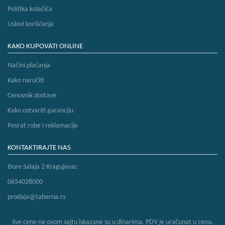
Politika kolačića
Uslovi korišćenja
KAKO KUPOVATI ONLINE
Načini plaćanja
Kako naručiti
Cenovnik dostave
Kako ostvariti garanciju
Povrat robe i reklamacije
KONTAKTIRAJTE NAS
Đure Salaja 2 Kragujevac
0654028000
prodaja@taberna.rs
Sve cene na ovom sajtu iskazane su u dinarima. PDV je uračunat u cenu.