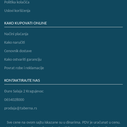
Politika kolačića
Uslovi korišćenja
KAKO KUPOVATI ONLINE
Načini plaćanja
Kako naručiti
Cenovnik dostave
Kako ostvariti garanciju
Povrat robe i reklamacije
KONTAKTIRAJTE NAS
Đure Salaja 2 Kragujevac
0654028000
prodaja@taberna.rs
Sve cene na ovom sajtu iskazane su u dinarima. PDV je uračunat u cenu.