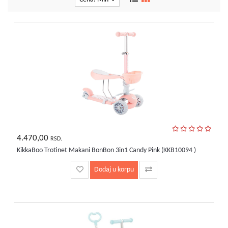
kućni
aparati
Alati
i
oprema
Sport
i
rekreacija
Auto
oprema
4.470,00
RSD.
Odeća,
KikkaBoo Trotinet Makani BonBon 3in1 Candy Pink (KKB10094 )
Aksesoari
i
Dodaj u korpu
Putna
galanterija
Oprema
za