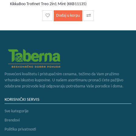
KikkaBoo Trotinet Treo 2in1 Mint (KKB11135)
Dodaj u korpu
Posvećeni kvalitetu i pristupačnim cenama, težimo da Vam pružimo
vrhunsko iskustvo kupovine. U našem asortimanu pronaći ćete pažljivo
odabrane proizvode koji odgovaraju potrebama Vaše porodice i doma.
KORISNIČKI SERVIS
Sve kategorije
Brendovi
Politika privatnosti