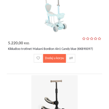
bebe
i
decu
5.220,00
RSD.
KikkaBoo trotinet Makani BonBon 4in1 Candy blue (KKB90097)
Dodaj u korpu