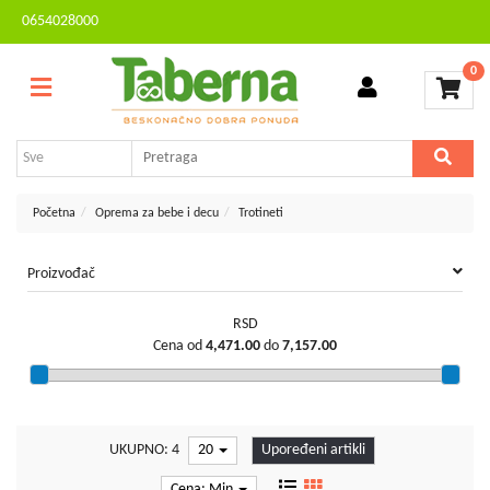
0654028000
Sve
Kontakt
kategorije
0
Brendovi
Dvorište
MESEČNA
i
AKCIJA
bašta
Sve
Početna
Oprema za bebe i decu
Trotineti
za
kuću
Proizvođač
TV,
audio,
RSD
video,
Cena od
4,471.00
do
7,157.00
foto
Voćarstvo
i
vinogradarstvo
UKUPNO: 4
20
Upoređeni artikli
Mali
Cena: Min