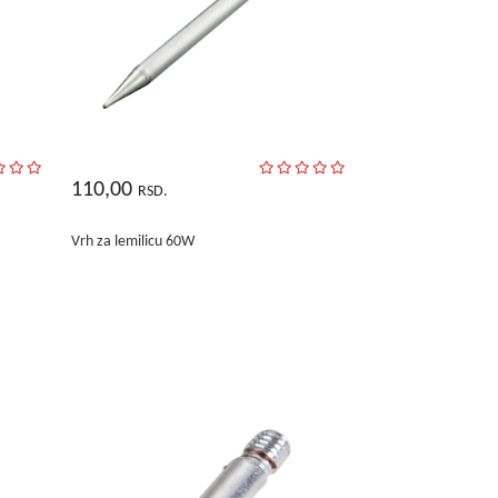
110,00
RSD.
Vrh za lemilicu 60W