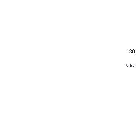
130
Vrh za