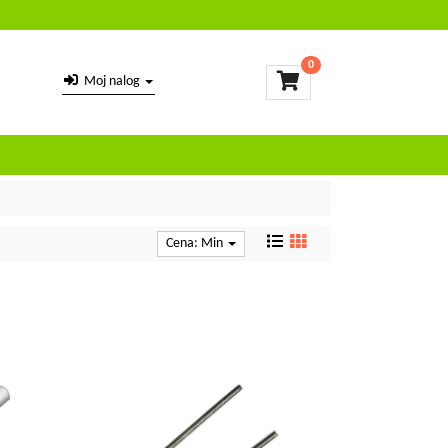
0
Moj nalog
Cena: Min