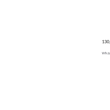
130
Vrh za