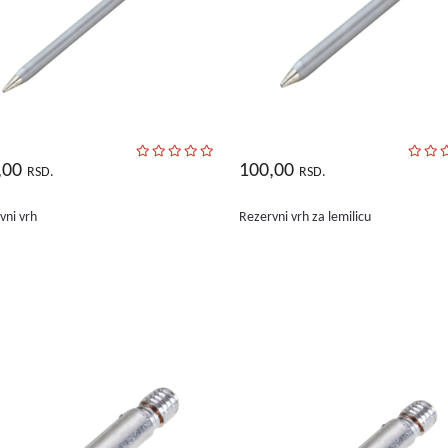
,00
100,00
RSD.
RSD.
vni vrh
Rezervni vrh za lemilicu