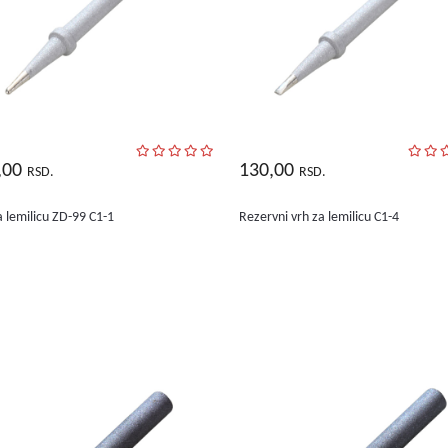
,00
130,00
RSD.
RSD.
a lemilicu ZD-99 C1-1
Rezervni vrh za lemilicu C1-4