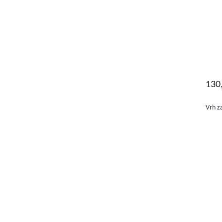
130
Vrh z