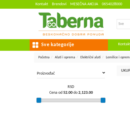
Kontakt
Brendovi
MESEČNA AKCIJA
0654028000
Kontak
Sve kategorije
Početna
Alati i oprema
Električni alati
Lemilice i oprem
UKUP
Proizvođač
RSD
Cena od
52.00
do
2,123.00