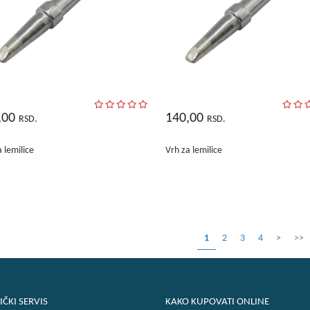
,00
140,00
RSD.
RSD.
 lemilice
Vrh za lemilice
1
2
3
4
>
>>
IČKI SERVIS
KAKO KUPOVATI ONLINE