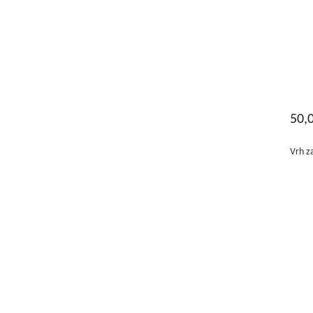
50,
Vrh za