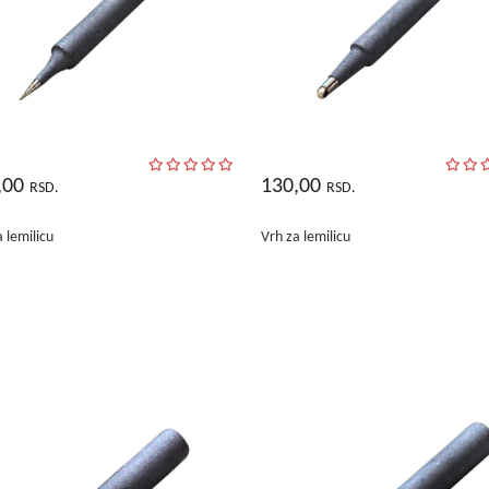
,00
130,00
RSD.
RSD.
 lemilicu
Vrh za lemilicu