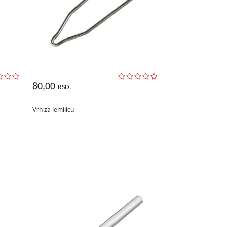
80,00
RSD.
Vrh za lemilicu