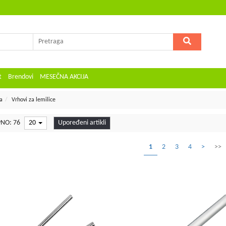
t
Brendovi
MESEČNA AKCIJA
a
Vrhovi za lemilice
NO: 76
20
Upoređeni artikli
1
2
3
4
>
>>