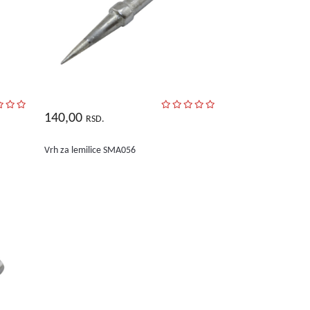
140,00
RSD.
Vrh za lemilice SMA056