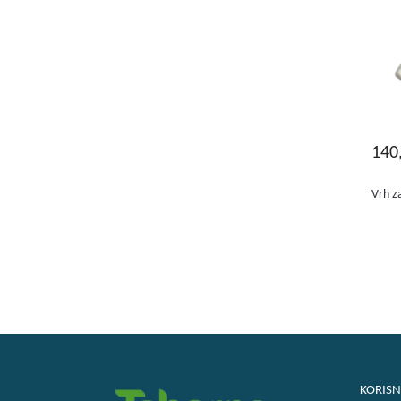
140
Vrh za
KORISN