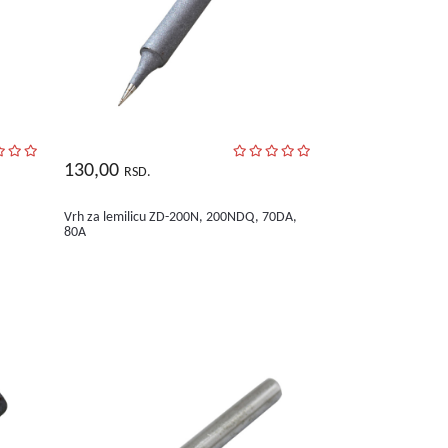
130,00
RSD.
Vrh za lemilicu ZD-200N, 200NDQ, 70DA,
80A