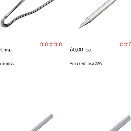
00
60,00
RSD.
RSD.
 lemilicu
Vrh za lemilicu 30W