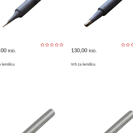
,00
130,00
RSD.
RSD.
 lemilicu
Vrh za lemilicu