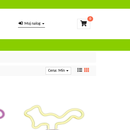
0
Moj nalog
Cena: Min