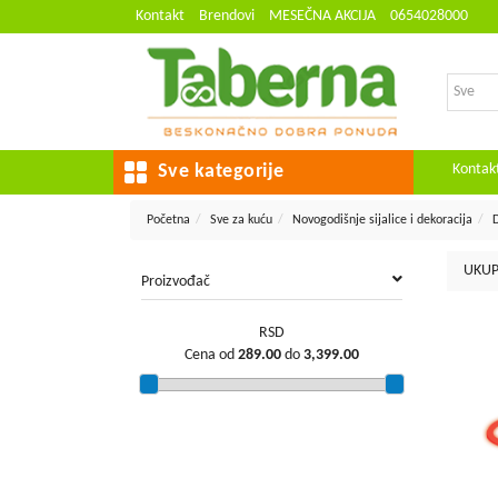
Kontakt
Brendovi
MESEČNA AKCIJA
0654028000
Kontak
Sve kategorije
Početna
Sve za kuću
Novogodišnje sijalice i dekoracija
D
UKUP
Proizvođač
RSD
Cena od
289.00
do
3,399.00