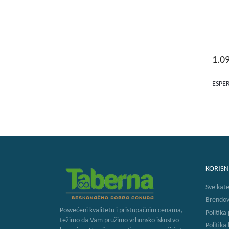
1.0
ESPE
KORISN
Sve kate
Brendov
Posvećeni kvalitetu i pristupačnim cenama,
Politika
težimo da Vam pružimo vrhunsko iskustvo
Politika