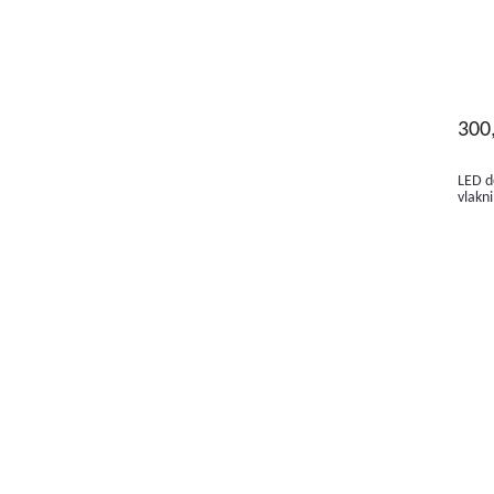
300
LED d
vlakn