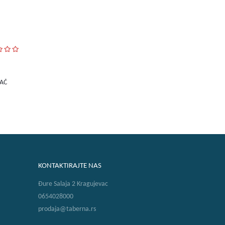
ŠAČ
KONTAKTIRAJTE NAS
Đure Salaja 2 Kragujevac
0654028000
prodaja@taberna.rs