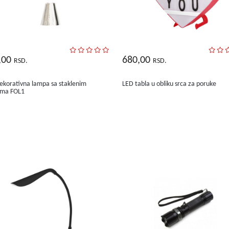
,00
680,00
RSD.
RSD.
ekorativna lampa sa staklenim
LED tabla u obliku srca za poruke
ima FOL1