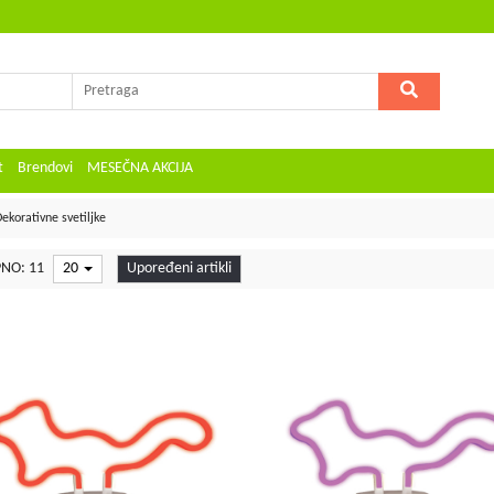
t
Brendovi
MESEČNA AKCIJA
ekorativne svetiljke
NO: 11
20
Upoređeni artikli