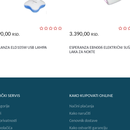
90,00
3.390,00
RSD.
RSD.
RANZA ELD105W USB LAMPA
ESPERANZA EBN006 ELEKTRIČNI SU
LAKA ZA NOKTE
IČKI SERVIS
KAKO KUPOVATI ONLINE
gorije
Načini plaćanja
i
Kako naručiti
 privatnosti
Cenovnik dostave
 kolačića
Kako ostvariti garanciju