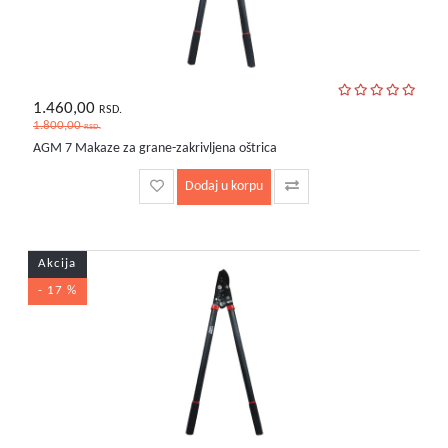
1.460,00
RSD.
1.800,00
RSD.
AGM 7 Makaze za grane-zakrivljena oštrica
Dodaj u korpu
Akcija
- 17 %