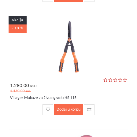
Akcija
- 10 %
1.280,00
RSD.
1.430,00
RSD.
Villager Makaze za živu ogradu HS 115
Dodaj u korpu