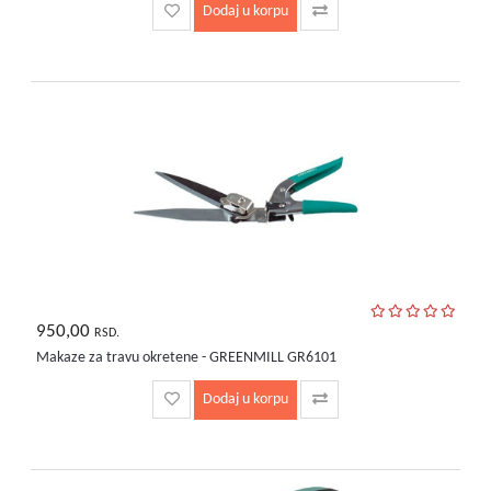
Dodaj u korpu
950,00
RSD.
Makaze za travu okretene - GREENMILL GR6101
Dodaj u korpu