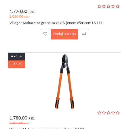
1.770,00
RSD.
2.050,00
RSD.
Villager Makaze za grane sa zakrivljenom oštricom LS 111
Dodaj u korpu
Akcija
- 15 %
1.780,00
RSD.
2.100,00
RSD.