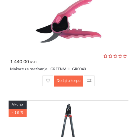
1.440,00
RSD.
Makaze za orezivanje - GREENMILL GR0040
Dodaj u korpu
Akcija
- 18 %