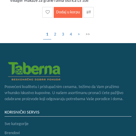
Villager Makaze za grane ravna oštrica LS 108
Dodaj u korpu
1
2
3
4
>
>>
Posvećeni kvalitetu i pristupačnim cenama, težimo da Vam pružimo
vrhunsko iskustvo kupovine. U našem asortimanu pronaći ćete pažljivo
odabrane proizvode koji odgovaraju potrebama Vaše porodice i doma.
KORISNIČKI SERVIS
Sve kategorije
Brendovi