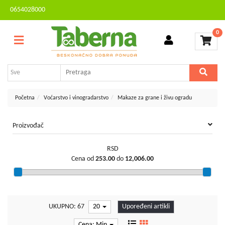
0654028000
Sve
Kontakt
kategorije
0
Brendovi
Dvorište
MESEČNA
i
AKCIJA
bašta
Sve
Početna
Voćarstvo i vinogradarstvo
Makaze za grane i živu ogradu
za
kuću
Proizvođač
TV,
audio,
RSD
video,
Cena od
253.00
do
12,006.00
foto
Voćarstvo
i
vinogradarstvo
UKUPNO: 67
20
Upoređeni artikli
Mali
Cena: Min