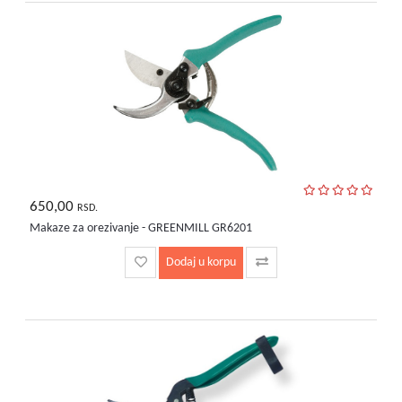
bebe
i
decu
650,00
RSD.
Makaze za orezivanje - GREENMILL GR6201
Dodaj u korpu