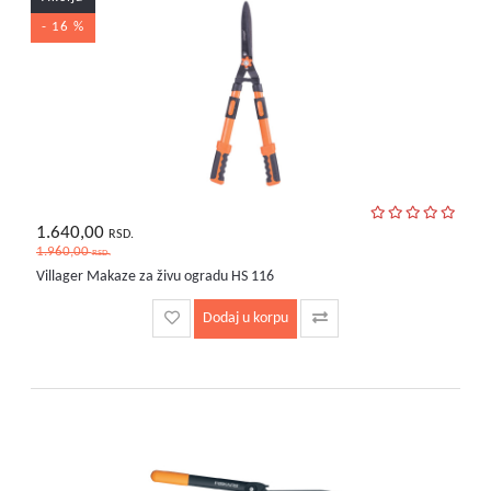
- 16 %
1.640,00
RSD.
1.960,00
RSD.
Villager Makaze za živu ogradu HS 116
Dodaj u korpu