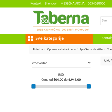
Kontakt
Brendovi
MESEČNA AKCIJA
0654028000
Kontak
Sve kategorije
Početna
Oprema za bebe i decu
Igračke za dvorište
Tra
UKUP
Proizvođač
RSD
Cena od
804.00
do
4,949.00