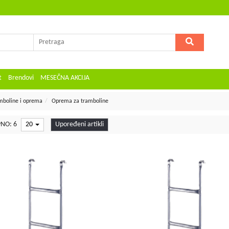
t
Brendovi
MESEČNA AKCIJA
mboline i oprema
Oprema za tramboline
NO: 6
20
Upoređeni artikli