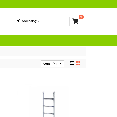
0
Moj nalog
Cena: Min