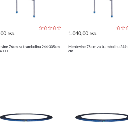
,00
1.040,00
RSD.
RSD.
vine 76cm za trambolinu 244-305cm
Merdevine 76 cm za trambolinu 244
64000
cm