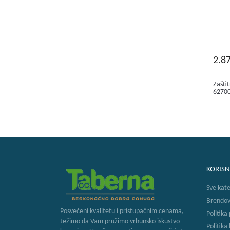
2.8
Zašti
6270
KORISN
Sve kate
Brendov
Posvećeni kvalitetu i pristupačnim cenama,
Politika
težimo da Vam pružimo vrhunsko iskustvo
Politika