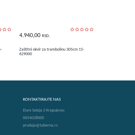
4.940,00
RSD.
5-
Zaštitni okvir za trambolinu 305cm 15-
629000
KONTAKTIRAJTE NAS
Đure Salaja 2 Kragujevac
0654028000
prodaja@taberna.rs