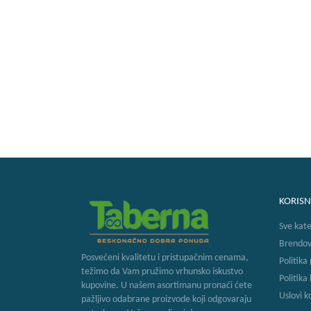
KORISN
Sve kate
Brendov
Posvećeni kvalitetu i pristupačnim cenama,
Politika
težimo da Vam pružimo vrhunsko iskustvo
Politika
kupovine. U našem asortimanu pronaći ćete
Uslovi k
pažljivo odabrane proizvode koji odgovaraju