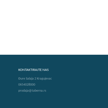
KONTAKTIRAJTE NAS
Đure Salaja 2 Kragujevac
0654028000
prodaja@taberna.rs