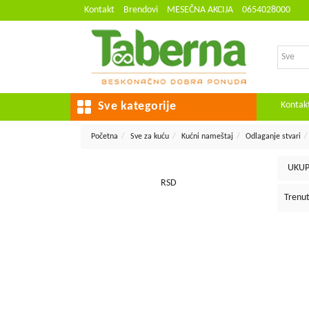
Kontakt
Brendovi
MESEČNA AKCIJA
0654028000
Kontak
Sve kategorije
Početna
Sve za kuću
Kućni nameštaj
Odlaganje stvari
UKUP
RSD
Trenut