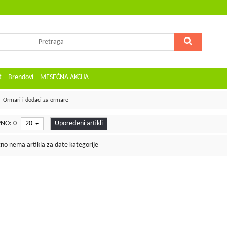
t
Brendovi
MESEČNA AKCIJA
Ormari i dodaci za ormare
NO: 0
20
Upoređeni artikli
no nema artikla za date kategorije