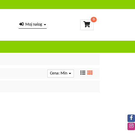
0
Moj nalog
Cena: Min