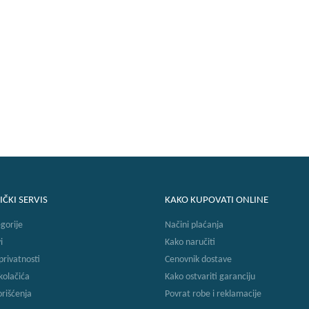
IČKI SERVIS
KAKO KUPOVATI ONLINE
gorije
Načini plaćanja
i
Kako naručiti
 privatnosti
Cenovnik dostave
 kolačića
Kako ostvariti garanciju
orišćenja
Povrat robe i reklamacije