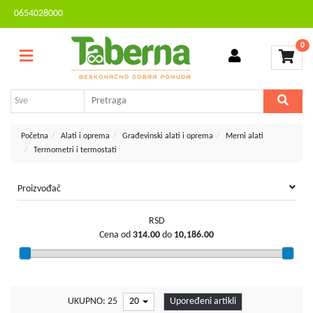
0654028000
Sve
Kontakt
kategorije
0
Brendovi
Dvorište
MESEČNA
i
AKCIJA
bašta
Sve
Početna
Alati i oprema
Građevinski alati i oprema
Merni alati
za
Termometri i termostati
kuću
TV,
Proizvođač
audio,
video,
RSD
foto
Cena od
314.00
do
10,186.00
Voćarstvo
i
vinogradarstvo
UKUPNO: 25
20
Upoređeni artikli
Mali