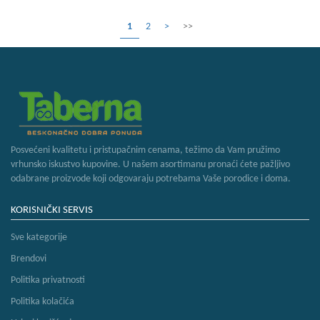
1
2
>
>>
Posvećeni kvalitetu i pristupačnim cenama, težimo da Vam pružimo
vrhunsko iskustvo kupovine. U našem asortimanu pronaći ćete pažljivo
odabrane proizvode koji odgovaraju potrebama Vaše porodice i doma.
KORISNIČKI SERVIS
Sve kategorije
Brendovi
Politika privatnosti
Politika kolačića