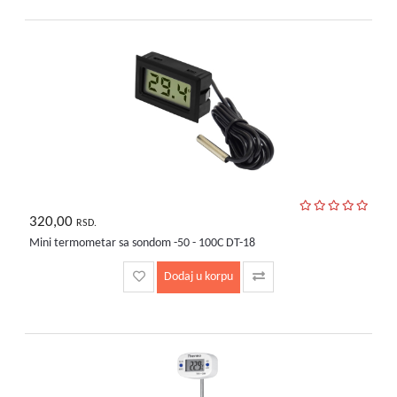
bebe
i
decu
320,00
RSD.
Mini termometar sa sondom -50 - 100C DT-18
Dodaj u korpu