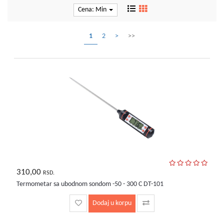
kućni
Cena: Min
aparati
Alati
1
2
>
>>
i
oprema
Sport
i
rekreacija
Auto
oprema
Odeća,
Aksesoari
i
310,00
RSD.
Putna
Termometar sa ubodnom sondom -50 - 300 C DT-101
galanterija
Dodaj u korpu
Oprema
za