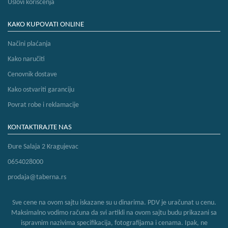
Uslovi korišćenja
KAKO KUPOVATI ONLINE
Načini plaćanja
Kako naručiti
Cenovnik dostave
Kako ostvariti garanciju
Povrat robe i reklamacije
KONTAKTIRAJTE NAS
Đure Salaja 2 Kragujevac
0654028000
prodaja@taberna.rs
Sve cene na ovom sajtu iskazane su u dinarima. PDV je uračunat u cenu.
Maksimalno vodimo računa da svi artikli na ovom sajtu budu prikazani sa
ispravnim nazivima specifikacija, fotografijama i cenama. Ipak, ne