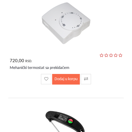
720,00
RSD.
Mehanički termostat sa prekidačem
Dodaj u korpu