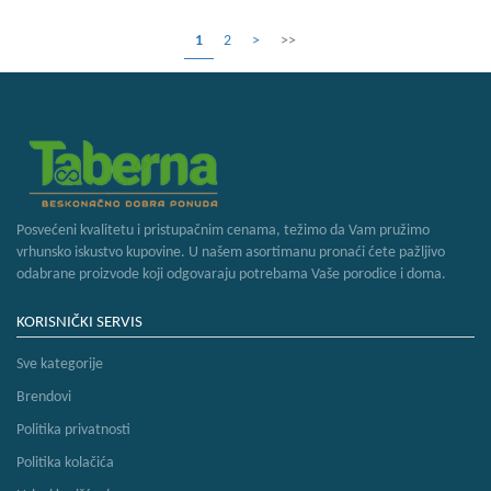
1
2
>
>>
Posvećeni kvalitetu i pristupačnim cenama, težimo da Vam pružimo
vrhunsko iskustvo kupovine. U našem asortimanu pronaći ćete pažljivo
odabrane proizvode koji odgovaraju potrebama Vaše porodice i doma.
KORISNIČKI SERVIS
Sve kategorije
Brendovi
Politika privatnosti
Politika kolačića