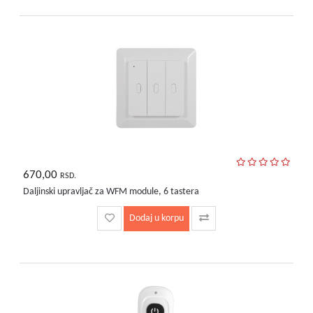
bebe
i
decu
670,00
RSD.
Daljinski upravljač za WFM module, 6 tastera
Dodaj u korpu