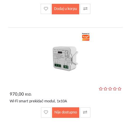
Dodaj u korpu
970,00
RSD.
Wi-Fi smart prekidač-modul, 1x10A
Nije dostupno