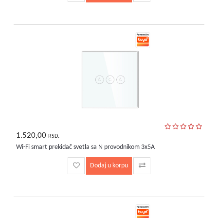
1.520,00
RSD.
Wi-Fi smart prekidač svetla sa N provodnikom 3x5A
Dodaj u korpu