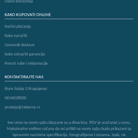
Uslovi korišćenja
KAKO KUPOVATI ONLINE
Načini plaćanja
Kako naručiti
Cenovnik dostave
Kako ostvariti garanciju
Povrat robe i reklamacije
KONTAKTIRAJTE NAS
Đure Salaja 2 Kragujevac
0654028000
prodaja@taberna.rs
Sve cene na ovom sajtu iskazane su u dinarima. PDV je uračunat u cenu.
Maksimalno vodimo računa da svi artikli na ovom sajtu budu prikazani sa
ispravnim nazivima specifikacija, fotografijama i cenama. Ipak, ne