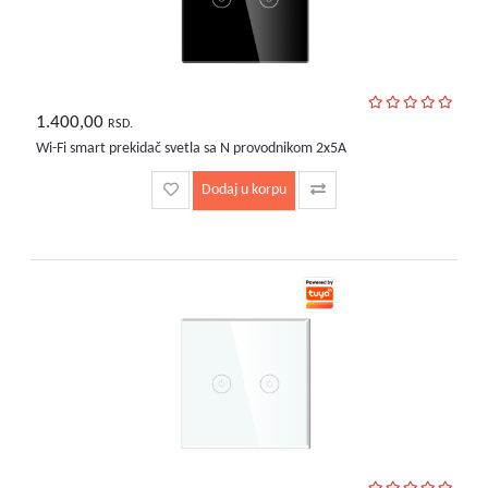
1.400,00
RSD.
Wi-Fi smart prekidač svetla sa N provodnikom 2x5A
Dodaj u korpu