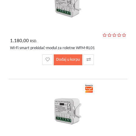
1.180,00
RSD.
Wi-Fi smart prekidač-modul za roletne WFM-RL01
Dodaj u korpu