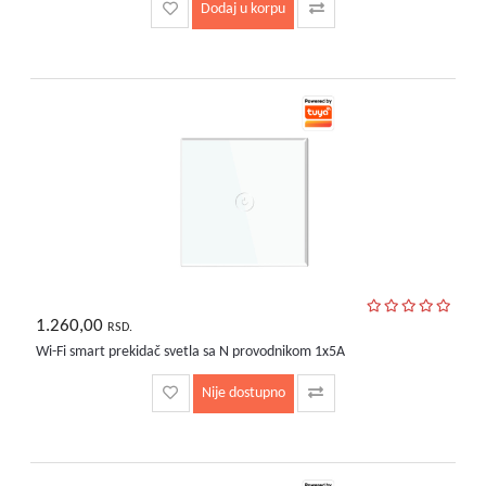
Dodaj u korpu
1.260,00
RSD.
Wi-Fi smart prekidač svetla sa N provodnikom 1x5A
Nije dostupno