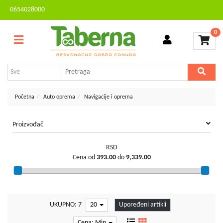
0654028000
Sve
Kontakt
kategorije
0
Brendovi
Dvorište
MESEČNA
i
AKCIJA
bašta
Sve
Početna
Auto oprema
Navigacije i oprema
za
kuću
Proizvođač
TV,
audio,
RSD
video,
Cena od
393.00
do
9,339.00
foto
Voćarstvo
i
vinogradarstvo
UKUPNO: 7
20
Upoređeni artikli
Mali
Cena: Min