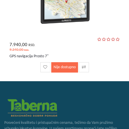
7.940,00
RSD.
9.340,00
RSD.
GPS navigacija Prosto 7"
Nije dostupno
Posvećeni kvalitetu i pristupačnim cenama, težimo da Vam pružimo
vrhunsko iskustvo kupovine. U našem asortimanu pronaći ćete pažljivo