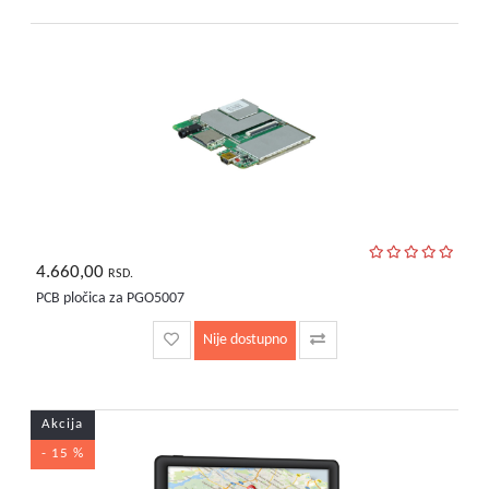
4.660,00
RSD.
PCB pločica za PGO5007
Nije dostupno
Akcija
- 15 %