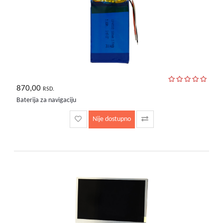
bebe
i
decu
870,00
RSD.
Baterija za navigaciju
Nije dostupno