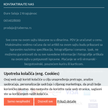
KONTAKTIRAJTE NAS
Đure Salaja 2 Kragujevac
0654028000
prodaja@taberna.rs
Sve cene na ovom sajtu iskazane su u dinarima. PDV je uračunat u cenu.
Maksimalno vodimo računa da svi artikli na ovom sajtu budu prikazani sa
ispravnim nazivima specifikacija, fotografijama i cenama. Ipak, ne
možemo garantovati da su sve navedene informacije i fotografije artikala
na ovom sajtu u potpunosti ispravne. Plaćanje se vrši virmanski -
bezgotovinski, pouzećem kuriru ili karticom.
Borsso-tech PR © 2026. Sva prava zadržana. -
Izrada internet prodavnice
-
Upotreba kolačića (eng. Cookies)
Selltico.
Ovaj web sajt koristi kolačiće u cilju unapređenja pretrage, analize
saobraćaja, personalizacije sadržaja i ciljanog marketinga, da pruži bolje
korisničko iskustvo. Ako nastavite da koristite naše web stranice, saglasni
ste sa korišćenjem naših kolačića.
Samo neophodni
Dozvoli sve
Prikaži detalje