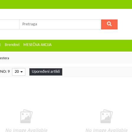
t
Brendovi
MESEČNA AKCIJA
testera
NO: 9
20
Upoređeni artikli