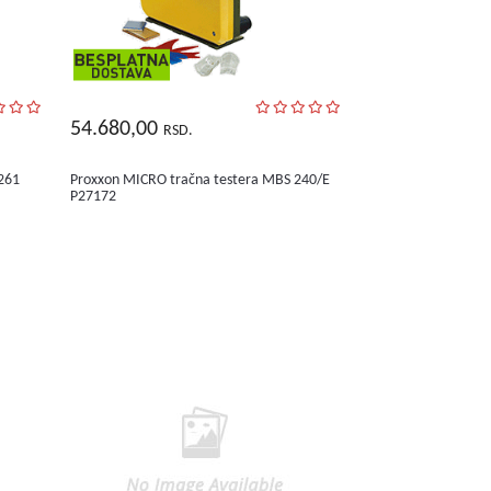
54.680,00
RSD.
 261
Proxxon MICRO tračna testera MBS 240/E
P27172