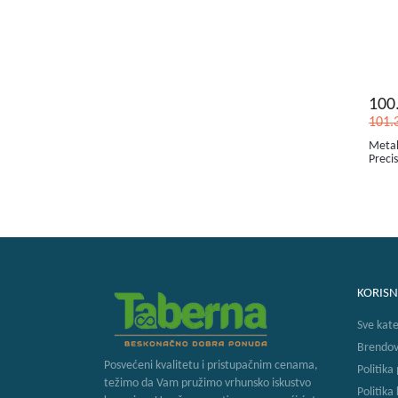
100
101.
Metab
Preci
KORISN
Sve kate
Brendov
Posvećeni kvalitetu i pristupačnim cenama,
Politika
težimo da Vam pružimo vrhunsko iskustvo
Politika