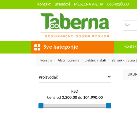
Kontakt
Brendovi
MESEČNA AKCIJA
0654028000
Kontak
Sve kategorije
Početna
Alati i oprema
Električni alati
Bansek - tračna 
UKUP
Proizvođač
RSD
Cena od
3,200.00
do
104,990.00