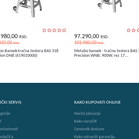
.980,00
97.290,00
RSD.
RSD.
320,00
101.960,00
RSD.
RSD.
o Bansek-tračna testera BAS 318
Metabo bansek - tračna testera BAS
sion DNB (619010000)
Precision WNB; 900W; rez 17...
IČKI SERVIS
KAKO KUPOVATI ONLINE
gorije
Načini plaćanja
i
Kako naručiti
 privatnosti
Cenovnik dostave
 kolačića
Kako ostvariti garanciju