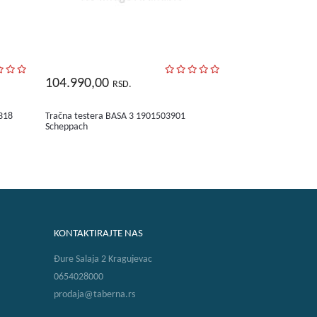
104.990,00
RSD.
 318
Tračna testera BASA 3 1901503901
Scheppach
KONTAKTIRAJTE NAS
Đure Salaja 2 Kragujevac
0654028000
prodaja@taberna.rs