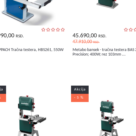
990,00
45.690,00
RSD.
RSD.
47.910,00
RSD.
PACH Tračna testera, HBS261, 550W
Metabo bansek - tračna testera BAS
Precision; 400W; rez 103mm ...
ja
Akcija
%
- 5 %