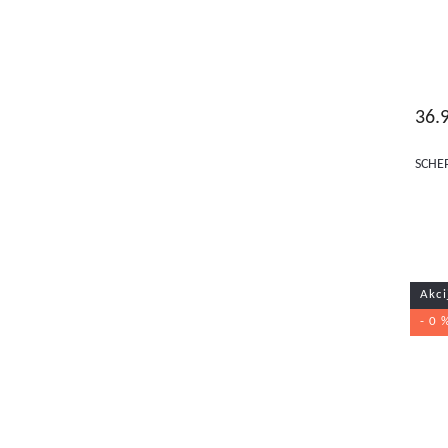
36.
SCHEP
Akci
- 0 