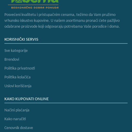
bebe
i
decu
Posvećeni kvalitetu i pristupačnim cenama, težimo da Vam pružimo
vrhunsko iskustvo kupovine. U našem asortimanu pronaći ćete pažljivo
odabrane proizvode koji odgovaraju potrebama Vaše porodice i doma.
KORISNIČKI SERVIS
Sve kategorije
Brendovi
Politika privatnosti
Politika kolačića
Uslovi korišćenja
KAKO KUPOVATI ONLINE
Načini plaćanja
Kako naručiti
Cenovnik dostave