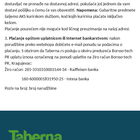
kućni
dostavljač ne pronađe na dostavnoj adresi, pokušaće još jednom da vam
aparati
dostavi pošiljku o čemu će vas obavestiti.
Napomena:
Gabaritne predmete
šaljemo AKS kurirskom službom, kod kojih kuririma plaćate isključivo
Alati
kešom.
i
Plaćanje pouzećem nije moguće kod ličnog preuzimanja na našoj adresi.
oprema
3.
Plaćanje opštom uplatnicom ili Internet bankarstvom:
nakon
porudžbine preko webshopa dobićete e-mail ponudu sa podacima o
Sport
plaćanju. S obzirom da Taberna.rs posluju u okviru preduzeća Borsso-tech
i
PR uplatu iznosa označenog na ponudi uplatite na žiro račun Borsso-tech
rekreacija
PR, Kragujevac:
Žiro račun: 265-3310310003144-34 - Raiffeisen banka
Auto
oprema
160-6000001831950-25 - Intesa banka
Poziv na broj: broj narudžbine
Odeća,
Aksesoari
i
Putna
galanterija
Oprema
za