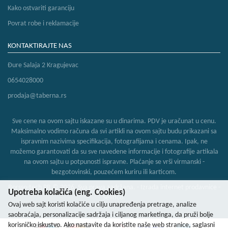
Kako ostvariti garanciju
Povrat robe i reklamacije
KONTAKTIRAJTE NAS
Đure Salaja 2 Kragujevac
0654028000
prodaja@taberna.rs
Sve cene na ovom sajtu iskazane su u dinarima. PDV je uračunat u cenu.
Maksimalno vodimo računa da svi artikli na ovom sajtu budu prikazani sa
ispravnim nazivima specifikacija, fotografijama i cenama. Ipak, ne
možemo garantovati da su sve navedene informacije i fotografije artikala
na ovom sajtu u potpunosti ispravne. Plaćanje se vrši virmanski -
bezgotovinski, pouzećem kuriru ili karticom.
Borsso-tech PR © 2026. Sva prava zadržana. -
Izrada internet prodavnice
-
Upotreba kolačića (eng. Cookies)
Selltico.
Ovaj web sajt koristi kolačiće u cilju unapređenja pretrage, analize
saobraćaja, personalizacije sadržaja i ciljanog marketinga, da pruži bolje
korisničko iskustvo. Ako nastavite da koristite naše web stranice, saglasni