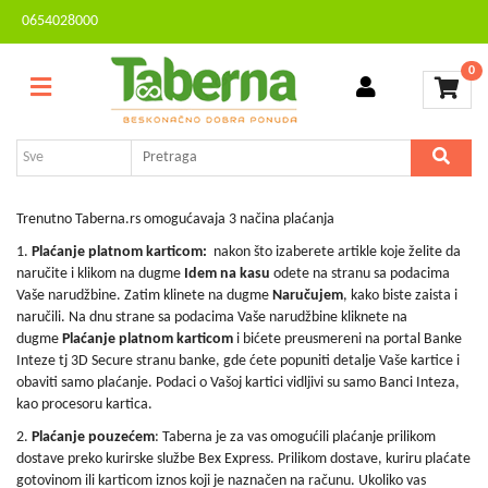
0654028000
Sve
Kontakt
kategorije
0
Brendovi
Dvorište
MESEČNA
i
AKCIJA
bašta
Sve
za
Trenutno Taberna.rs omogućavaja 3 načina plaćanja
kuću
1.
Plaćanje platnom karticom:
nakon što izaberete artikle koje želite da
naručite i klikom na dugme
Idem na kasu
odete na stranu sa podacima
TV,
Vaše narudžbine. Zatim klinete na dugme
Naručujem
, kako biste zaista i
audio,
naručili. Na dnu strane sa podacima Vaše narudžbine kliknete na
video,
dugme
Plaćanje platnom karticom
i bićete preusmereni na portal Banke
foto
Inteze tj 3D Secure stranu banke, gde ćete popuniti detalje Vaše kartice i
obaviti samo plaćanje. Podaci o Vašoj kartici vidljivi su samo Banci Inteza,
Voćarstvo
kao procesoru kartica.
i
vinogradarstvo
2.
Plaćanje pouzećem
: Taberna je za vas omogućili plaćanje prilikom
dostave preko kurirske službe Bex Express. Prilikom dostave, kuriru plaćate
Mali
gotovinom ili karticom iznos koji je naznačen na računu. Ukoliko vas