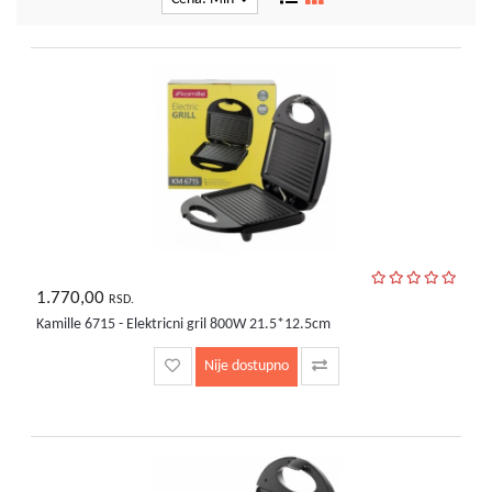
kućni
aparati
Alati
i
oprema
Sport
i
rekreacija
Auto
oprema
1.770,00
RSD.
Odeća,
Kamille 6715 - Elektricni gril 800W 21.5*12.5cm
Aksesoari
i
Nije dostupno
Putna
galanterija
Oprema
za