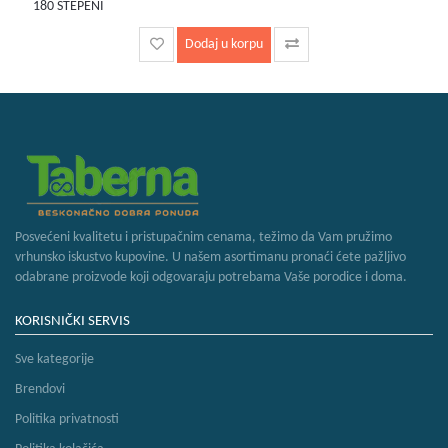
180 STEPENI
Dodaj u korpu
Posvećeni kvalitetu i pristupačnim cenama, težimo da Vam pružimo
vrhunsko iskustvo kupovine. U našem asortimanu pronaći ćete pažljivo
odabrane proizvode koji odgovaraju potrebama Vaše porodice i doma.
KORISNIČKI SERVIS
Sve kategorije
Brendovi
Politika privatnosti