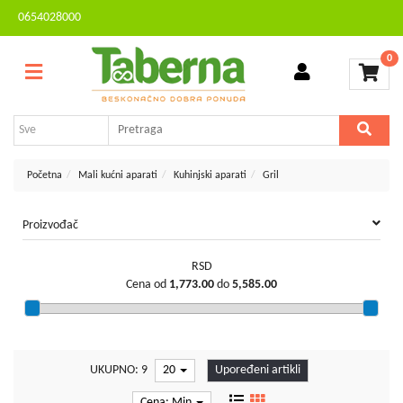
0654028000
Sve
Kontakt
kategorije
0
Brendovi
Dvorište
MESEČNA
i
AKCIJA
bašta
Sve
Početna
Mali kućni aparati
Kuhinjski aparati
Gril
za
kuću
Proizvođač
TV,
audio,
RSD
video,
Cena od
1,773.00
do
5,585.00
foto
Voćarstvo
i
vinogradarstvo
UKUPNO: 9
20
Upoređeni artikli
Mali
Cena: Min