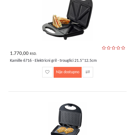
bebe
i
decu
1.770,00
RSD.
Kamille 6716 - Elektricni gril - trouglici 21.5*12.5cm
Nije dostupno