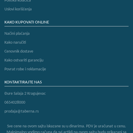
Politika kolačića
Uslovi korišćenja
KAKO KUPOVATI ONLINE
Načini plaćanja
Kako naručiti
Cenovnik dostave
Kako ostvariti garanciju
Povrat robe i reklamacije
KONTAKTIRAJTE NAS
Đure Salaja 2 Kragujevac
0654028000
prodaja@taberna.rs
Sve cene na ovom sajtu iskazane su u dinarima. PDV je uračunat u cenu.
Maksimalno vodimo računa da svi artikli na ovom sajtu budu prikazani sa