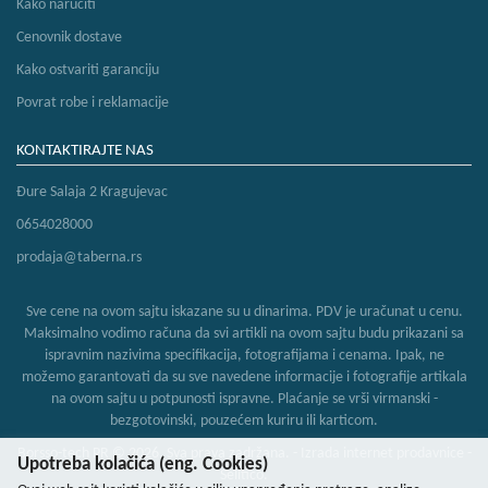
Kako naručiti
Cenovnik dostave
Kako ostvariti garanciju
Povrat robe i reklamacije
KONTAKTIRAJTE NAS
Đure Salaja 2 Kragujevac
0654028000
prodaja@taberna.rs
Sve cene na ovom sajtu iskazane su u dinarima. PDV je uračunat u cenu.
Maksimalno vodimo računa da svi artikli na ovom sajtu budu prikazani sa
ispravnim nazivima specifikacija, fotografijama i cenama. Ipak, ne
možemo garantovati da su sve navedene informacije i fotografije artikala
na ovom sajtu u potpunosti ispravne. Plaćanje se vrši virmanski -
bezgotovinski, pouzećem kuriru ili karticom.
Borsso-tech PR © 2026. Sva prava zadržana. -
Izrada internet prodavnice
-
Upotreba kolačića (eng. Cookies)
Selltico.