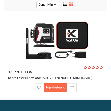
kućni
Cena: Min
aparati
Alati
i
oprema
Sport
i
rekreacija
Auto
oprema
Odeća,
16.970,00
RSD.
Aksesoari
Kapro Laserski nivelator 993G ZELENI NUCLEO MINI (K993G)
i
Putna
Nije dostupno
galanterija
Oprema
za