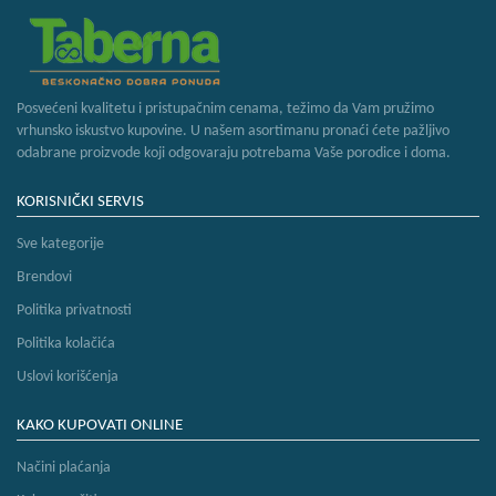
bebe
i
decu
Posvećeni kvalitetu i pristupačnim cenama, težimo da Vam pružimo
vrhunsko iskustvo kupovine. U našem asortimanu pronaći ćete pažljivo
odabrane proizvode koji odgovaraju potrebama Vaše porodice i doma.
KORISNIČKI SERVIS
Sve kategorije
Brendovi
Politika privatnosti
Politika kolačića
Uslovi korišćenja
KAKO KUPOVATI ONLINE
Načini plaćanja