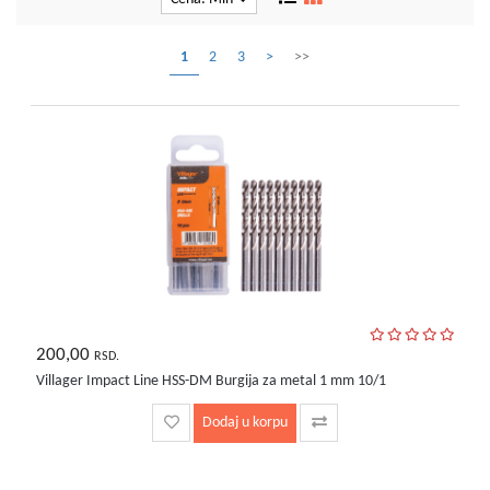
kućni
aparati
1
2
3
>
>>
Alati
i
oprema
Sport
i
rekreacija
Auto
oprema
Odeća,
Aksesoari
200,00
RSD.
i
Villager Impact Line HSS-DM Burgija za metal 1 mm 10/1
Putna
galanterija
Dodaj u korpu
Oprema
za