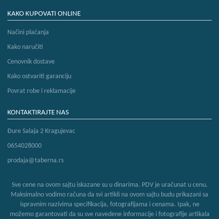
KAKO KUPOVATI ONLINE
Načini plaćanja
Kako naručiti
Cenovnik dostave
Kako ostvariti garanciju
Povrat robe i reklamacije
KONTAKTIRAJTE NAS
Đure Salaja 2 Kragujevac
0654028000
prodaja@taberna.rs
Sve cene na ovom sajtu iskazane su u dinarima. PDV je uračunat u cenu.
Maksimalno vodimo računa da svi artikli na ovom sajtu budu prikazani sa
ispravnim nazivima specifikacija, fotografijama i cenama. Ipak, ne
možemo garantovati da su sve navedene informacije i fotografije artikala