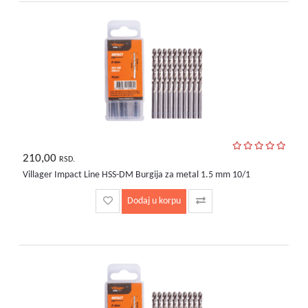
bebe
i
decu
210,00
RSD.
Villager Impact Line HSS-DM Burgija za metal 1.5 mm 10/1
Dodaj u korpu