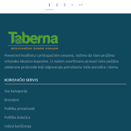
1
2
3
>
>>
Posvećeni kvalitetu i pristupačnim cenama, težimo da Vam pružimo
vrhunsko iskustvo kupovine. U našem asortimanu pronaći ćete pažljivo
odabrane proizvode koji odgovaraju potrebama Vaše porodice i doma.
KORISNIČKI SERVIS
Sve kategorije
Brendovi
Politika privatnosti
Politika kolačića
Uslovi korišćenja