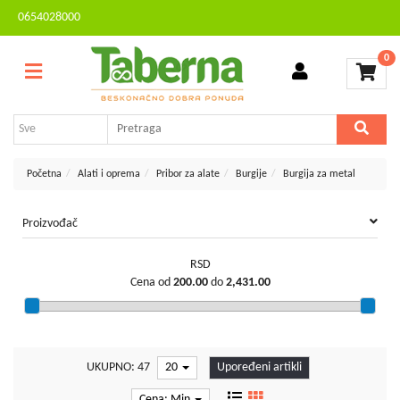
0654028000
Sve
Kontakt
kategorije
0
Brendovi
Dvorište
MESEČNA
i
AKCIJA
bašta
Sve
Početna
Alati i oprema
Pribor za alate
Burgije
Burgija za metal
za
kuću
Proizvođač
TV,
audio,
RSD
video,
Cena od
200.00
do
2,431.00
foto
Voćarstvo
i
vinogradarstvo
UKUPNO: 47
20
Upoređeni artikli
Mali
Cena: Min