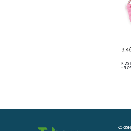
3.4
KIDS 
- FLO
KORISN