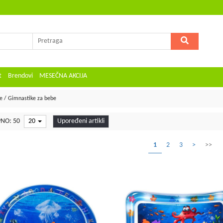
t
Brendovi
MESEČNA AKCIJA
e / Gimnastike za bebe
NO: 50
20
Upoređeni artikli
1
2
3
>
>>