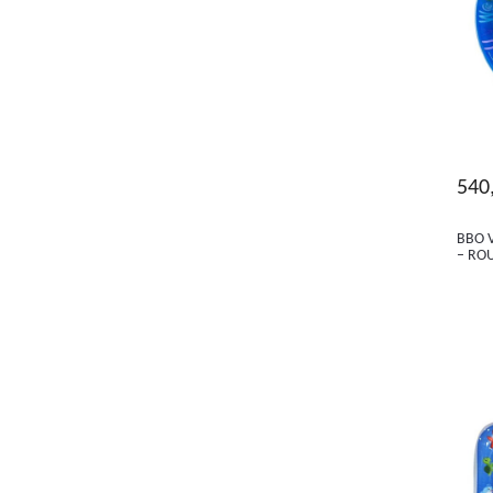
540
BBO 
– ROU