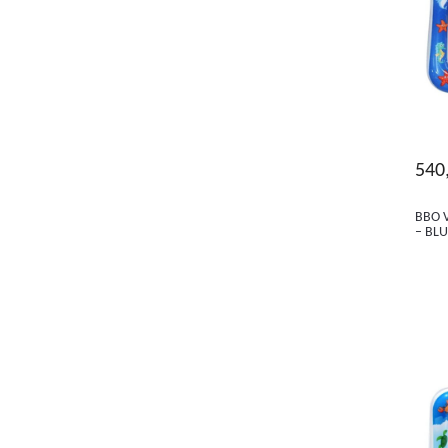
540
BBO 
– BL