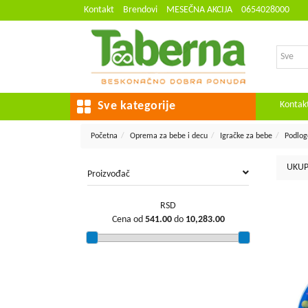
Kontakt
Brendovi
MESEČNA AKCIJA
0654028000
Kontak
Sve kategorije
Početna
Oprema za bebe i decu
Igračke za bebe
Podlog
UKUP
Proizvođač
RSD
Cena od
541.00
do
10,283.00