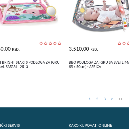
60,00
3.510,00
RSD.
RSD.
II BRIGHT STARTS PODLOGA ZA IGRU
BBO PODLOGA ZA IGRU SA SVETLIMA
RAL SAFARI 12813
85 x 50cm) - AFRICA
1
2
3
>
>>
IČKI SERVIS
KAKO KUPOVATI ONLINE