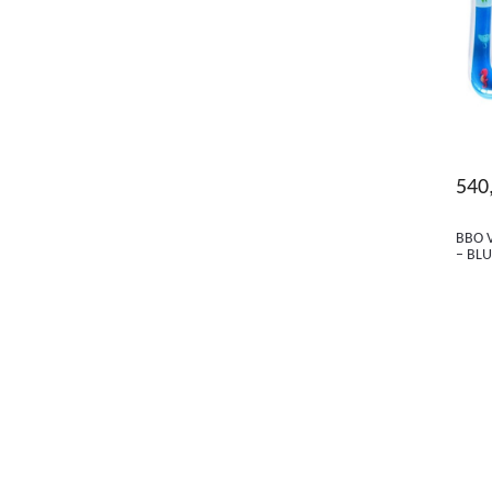
540
BBO 
– BLU