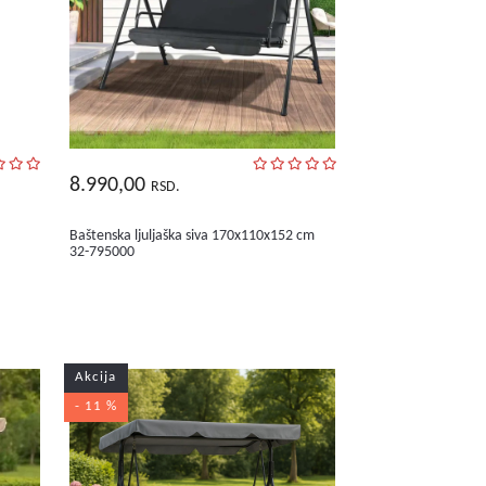
8.990,00
RSD.
Baštenska ljuljaška siva 170x110x152 cm
32-795000
Akcija
- 11 %