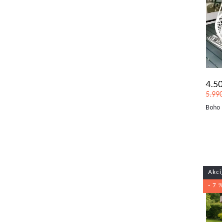
4.5
5.99
Boho 
Akci
- 7 