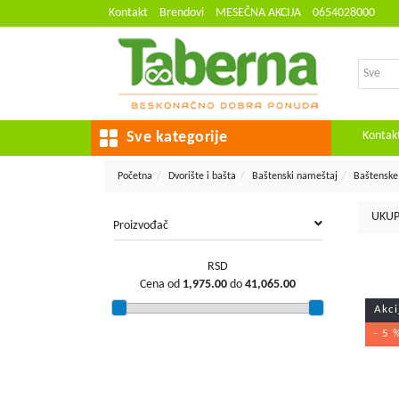
Kontakt
Brendovi
MESEČNA AKCIJA
0654028000
Kontak
Sve kategorije
Početna
Dvorište i bašta
Baštenski nameštaj
Baštenske 
UKUP
Proizvođač
RSD
Cena od
1,975.00
do
41,065.00
Akci
- 5 