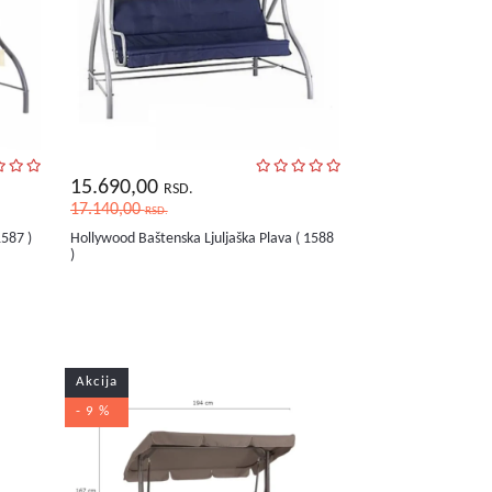
15.690,00
RSD.
17.140,00
RSD.
1587 )
Hollywood Baštenska Ljuljaška Plava ( 1588
)
Akcija
- 9 %