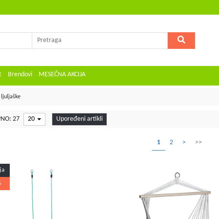
t
Brendovi
MESEČNA AKCIJA
ljuljaške
NO: 27
20
Upoređeni artikli
1
2
>
>>
ja
%