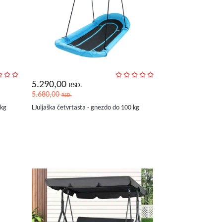
5.290,00
RSD.
5.680,00
RSD.
0kg
LJuljaška četvrtasta - gnezdo do 100 kg