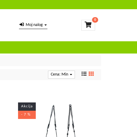
0
Moj nalog
Cena: Min
Akcija
- 7 %