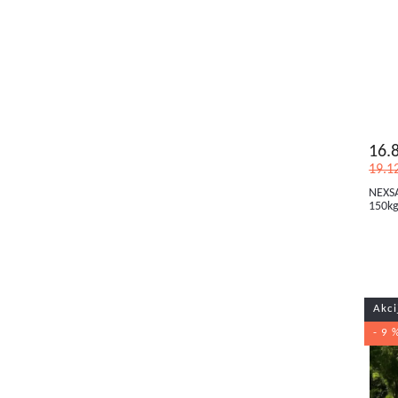
16.
19.1
NEXSA
150k
Akci
- 9 