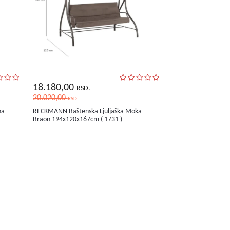
18.180,00
RSD.
20.020,00
RSD.
na
RECKMANN Baštenska Ljuljaška Moka
Braon 194x120x167cm ( 1731 )