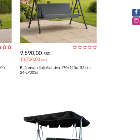
9.590,00
RSD.
10.730,00
RSD.
70 x
Baštenska ljuljaška siva 170x110x153 cm
24-LP003s