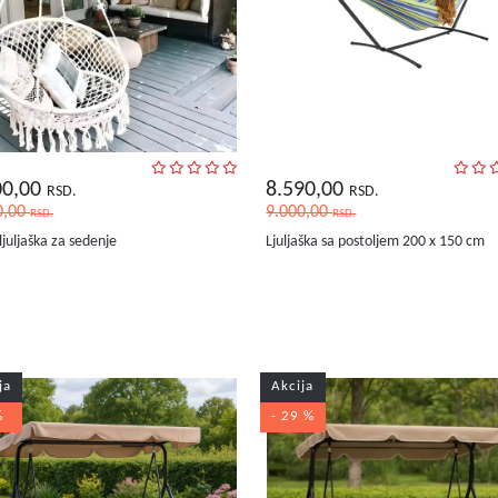
00,00
8.590,00
RSD.
RSD.
0,00
9.000,00
RSD.
RSD.
ljuljaška za sedenje
Ljuljaška sa postoljem 200 x 150 cm
ja
Akcija
%
- 29 %