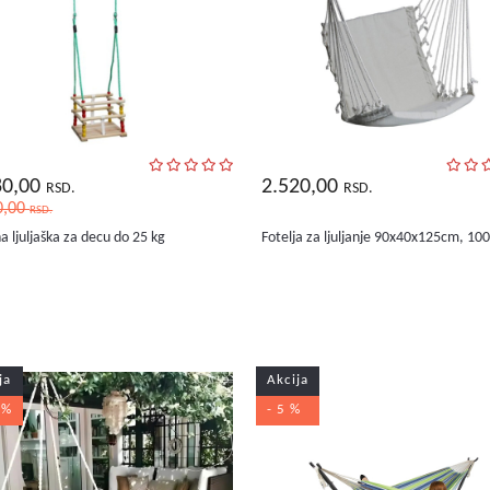
80,00
2.520,00
RSD.
RSD.
0,00
RSD.
a ljuljaška za decu do 25 kg
Fotelja za ljuljanje 90x40x125cm, 10
ja
Akcija
 %
- 5 %