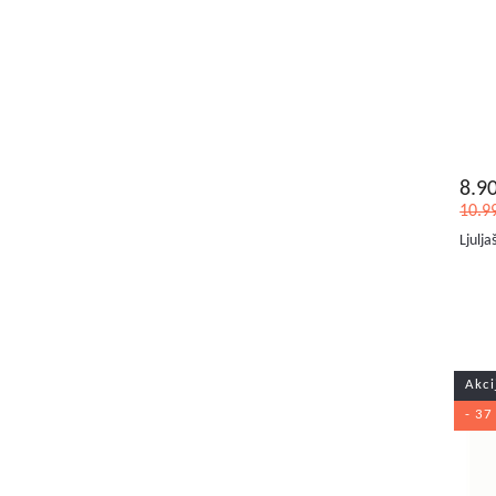
8.9
10.9
Ljulj
Akci
- 37