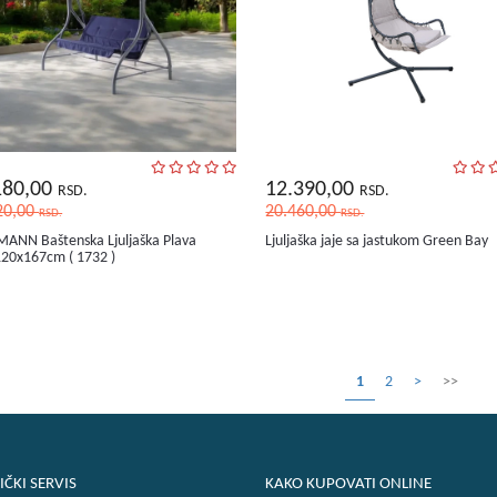
180,00
12.390,00
RSD.
RSD.
20,00
20.460,00
RSD.
RSD.
ANN Baštenska Ljuljaška Plava
Ljuljaška jaje sa jastukom Green Bay
20x167cm ( 1732 )
1
2
>
>>
IČKI SERVIS
KAKO KUPOVATI ONLINE