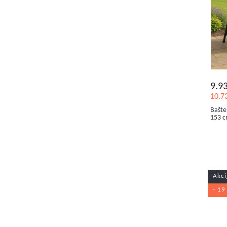
9.9
10.7
Bašte
153 c
Akci
- 19