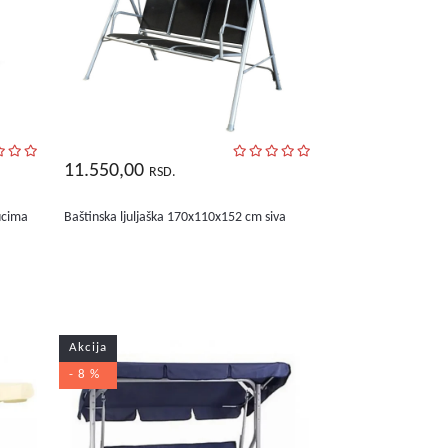
11.550,00
RSD.
tucima
Baštinska ljuljaška 170x110x152 cm siva
Akcija
- 8 %