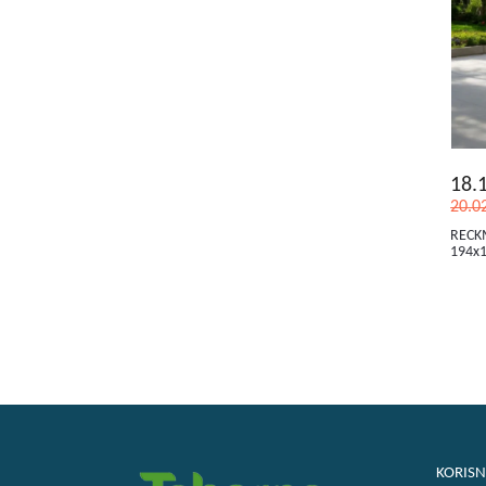
18.
20.0
RECKM
194x1
KORISN