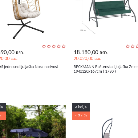
890,00
18.180,00
RSD.
RSD.
20,00
20.020,00
RSD.
RSD.
S jednosed ljuljaška Nora nosivost
RECKMANN Baštenska Ljuljaška Zele
g
194x120x167cm ( 1730 )
ja
Akcija
%
- 39 %