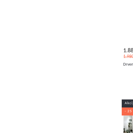
1.8
1.98
Drven
Akci
- 25