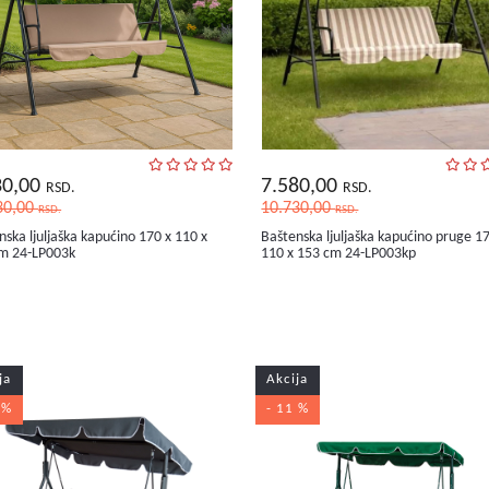
30,00
7.580,00
RSD.
RSD.
30,00
10.730,00
RSD.
RSD.
nska ljuljaška kapućino 170 x 110 x
Baštenska ljuljaška kapućino pruge 1
m 24-LP003k
110 x 153 cm 24-LP003kp
ja
Akcija
 %
- 11 %