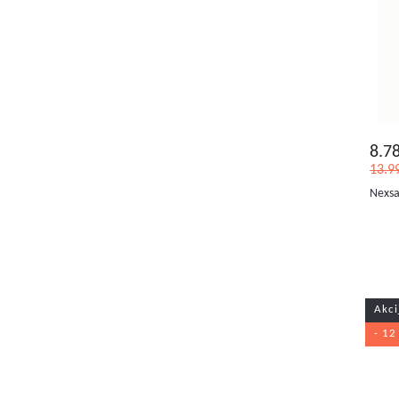
8.7
13.9
Nexsas
Akci
- 12