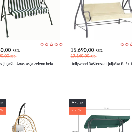
80,00
15.690,00
RSD.
RSD.
90,00
17.140,00
RSD.
RSD.
 ljuljaška Anastasija zeleno bela
Hollywood Baštenska Ljuljaška Bež ( 
ja
Akcija
 %
- 9 %