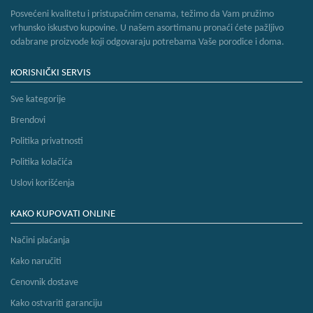
Posvećeni kvalitetu i pristupačnim cenama, težimo da Vam pružimo
vrhunsko iskustvo kupovine. U našem asortimanu pronaći ćete pažljivo
odabrane proizvode koji odgovaraju potrebama Vaše porodice i doma.
KORISNIČKI SERVIS
Sve kategorije
Brendovi
Politika privatnosti
Politika kolačića
Uslovi korišćenja
KAKO KUPOVATI ONLINE
Načini plaćanja
Kako naručiti
Cenovnik dostave
Kako ostvariti garanciju