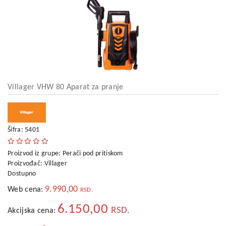
kućni
aparati
Alati
i
oprema
Sport
i
Villager VHW 80 Aparat za pranje
rekreacija
Auto
oprema
Šifra: 5401
Odeća,
Proizvod iz grupe:
Perači pod pritiskom
Aksesoari
Proizvođač:
Villager
i
Dostupno
Putna
galanterija
9.990,00
Web cena:
RSD.
6.150,00
Oprema
RSD.
Akcijska cena:
za