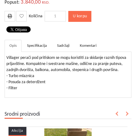
bebe
3.840,00
Popust:
RSD.
i
decu
U korpu
Količina
Opis
Specifikacija
Sadržaji
Komentari
Villager perači pod pritiskom se mogu koristiti za skidanje raznih tipova
prljavštine. Kompaktne i svestrane mašine, odlične za pranje puteva,
zadnjih dvorišta, balkona, automobila, stepenica i drugih površina.
- Turbo mlaznica
- Posuda za deterdžent
- Filter
Srodni proizvodi
Akcija