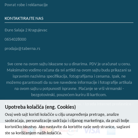
Povrat robe i reklamacije
KONTAKTIRAJTE NAS
Đure Salaja 2 Kragujevac
0654028000
prodaja@taberna.rs
Sve cene na ovom sajtu iskazane su u dinarima. PDV je uračunat u cenu.
Maksimalno vodimo računa da svi artikli na ovom sajtu budu prikazani sa
ispravnim nazivima specifikacija, fotografijama i cenama. Ipak, ne
možemo garantovati da su sve navedene informacije i fotografije artikala
na ovom sajtu u potpunosti ispravne. Plaćanje se vrši virmanski -
bezgotovinski, pouzećem kuriru ili karticom.
Borsso-tech PR © 2026. Sva prava zadržana. -
Izrada internet prodavnice
-
Upotreba kolačića (eng. Cookies)
Selltico.
Ovaj web sajt koristi kolačiće u cilju unapređenja pretrage, analize
saobraćaja, personalizacije sadržaja i ciljanog marketinga, da pruži bolje
korisničko iskustvo. Ako nastavite da koristite naše web stranice, saglasni
ste sa korišćenjem naših kolačića.