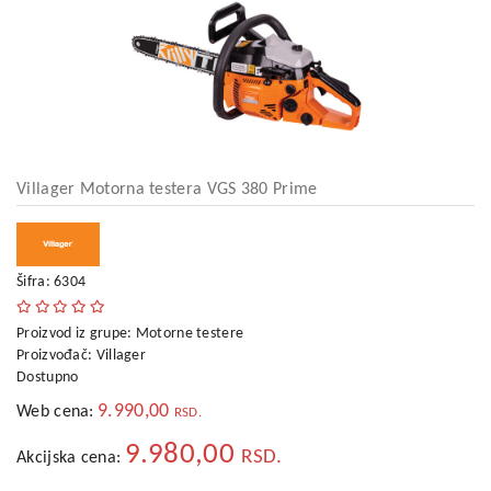
kućni
aparati
Alati
i
oprema
Sport
i
Villager Motorna testera VGS 380 Prime
rekreacija
Auto
oprema
Šifra: 6304
Odeća,
Proizvod iz grupe:
Motorne testere
Aksesoari
Proizvođač:
Villager
i
Dostupno
Putna
galanterija
9.990,00
Web cena:
RSD.
9.980,00
Oprema
RSD.
Akcijska cena:
za