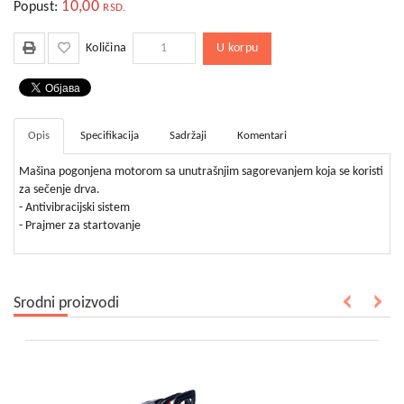
bebe
10,00
Popust:
RSD.
i
decu
U korpu
Količina
Opis
Specifikacija
Sadržaji
Komentari
Mašina pogonjena motorom sa unutrašnjim sagorevanjem koja se koristi
za sečenje drva.
- Antivibracijski sistem
- Prajmer za startovanje
Srodni proizvodi