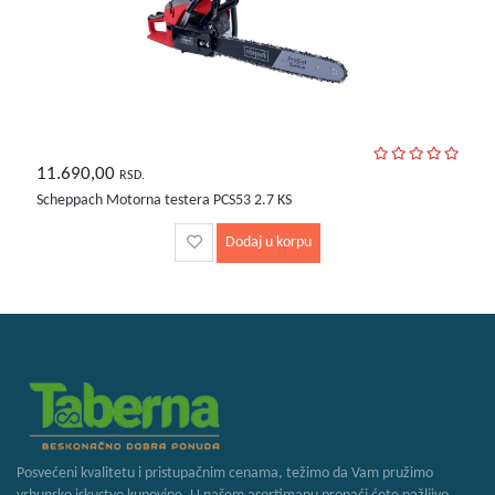
11.690,00
RSD.
Scheppach Motorna testera PCS53 2.7 KS
Dodaj u korpu
Posvećeni kvalitetu i pristupačnim cenama, težimo da Vam pružimo