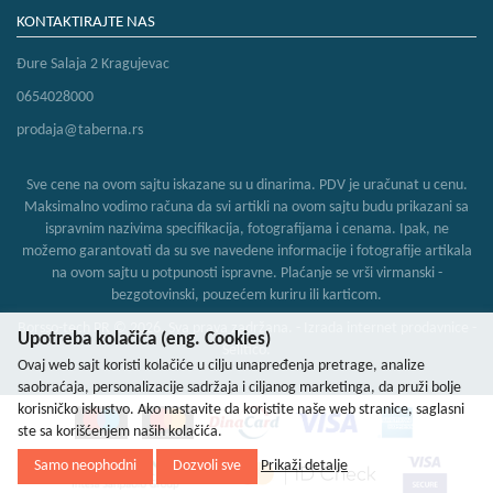
KONTAKTIRAJTE NAS
Đure Salaja 2 Kragujevac
0654028000
prodaja@taberna.rs
Sve cene na ovom sajtu iskazane su u dinarima. PDV je uračunat u cenu.
Maksimalno vodimo računa da svi artikli na ovom sajtu budu prikazani sa
ispravnim nazivima specifikacija, fotografijama i cenama. Ipak, ne
možemo garantovati da su sve navedene informacije i fotografije artikala
na ovom sajtu u potpunosti ispravne. Plaćanje se vrši virmanski -
bezgotovinski, pouzećem kuriru ili karticom.
Borsso-tech PR © 2026. Sva prava zadržana. -
Izrada internet prodavnice
-
Upotreba kolačića (eng. Cookies)
Selltico.
Ovaj web sajt koristi kolačiće u cilju unapređenja pretrage, analize
saobraćaja, personalizacije sadržaja i ciljanog marketinga, da pruži bolje
korisničko iskustvo. Ako nastavite da koristite naše web stranice, saglasni
ste sa korišćenjem naših kolačića.
Samo neophodni
Dozvoli sve
Prikaži detalje