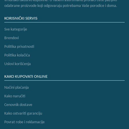
vrhunsko iskustvo kupovine. U našem asortimanu pronaći ćete pažljivo
odabrane proizvode koji odgovaraju potrebama Vaše porodice i doma.
KORISNIČKI SERVIS
Sve kategorije
Brendovi
Politika privatnosti
Politika kolačića
Uslovi korišćenja
KAKO KUPOVATI ONLINE
Načini plaćanja
Kako naručiti
Cenovnik dostave
Kako ostvariti garanciju
Povrat robe i reklamacije