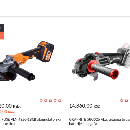
a
%
20,00
14.860,00
RSD.
RSD.
0,00
RSD.
er FUSE VLN 4320-1BCB akumulatorska
GRAPHITE 58G026 Aku. ugaona brusil
 brusilica
baterije i punjača