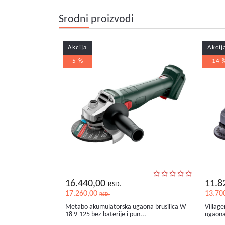
Srodni proizvodi
Akcija
Akcij
- 5 %
- 14 
16.440,00
11.8
RSD.
17.260,00
13.70
RSD.
Metabo akumulatorska ugaona brusilica W
Villag
18 9-125 bez baterije i pun...
ugaona