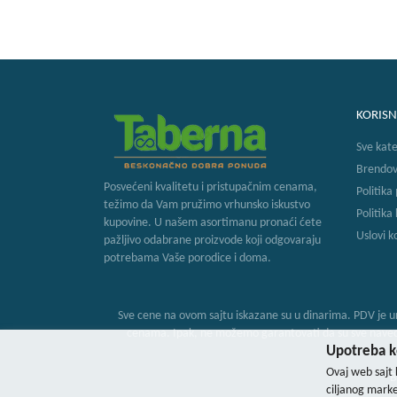
KORISN
Sve kate
Brendov
Posvećeni kvalitetu i pristupačnim cenama,
Politika
težimo da Vam pružimo vrhunsko iskustvo
Politika
kupovine. U našem asortimanu pronaći ćete
Uslovi k
pažljivo odabrane proizvode koji odgovaraju
potrebama Vaše porodice i doma.
Sve cene na ovom sajtu iskazane su u dinarima. PDV je ur
cenama. Ipak, ne možemo garantovati da su sve navedene
Upotreba ko
Ovaj web sajt 
B
ciljanog marke