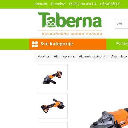
Kontakt
Brendovi
MESEČNA AKCIJA
0654028000
Kontak
Sve kategorije
Početna
Alati i oprema
Akumulatorski alati
Akumulators