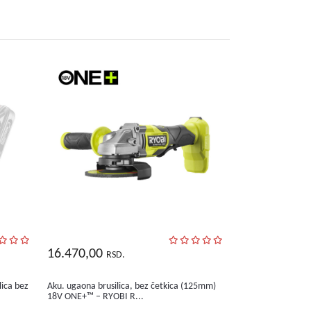
16.470,00
RSD.
ica bez
Aku. ugaona brusilica, bez četkica (125mm)
18V ONE+™ – RYOBI R...