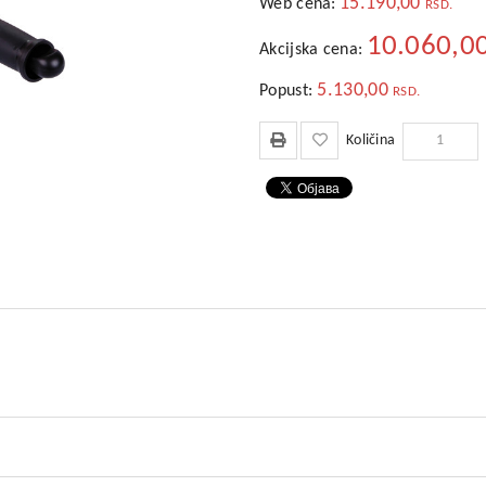
15.190,00
Web cena:
RSD.
10.060,0
Akcijska cena:
5.130,00
Popust:
RSD.
Količina