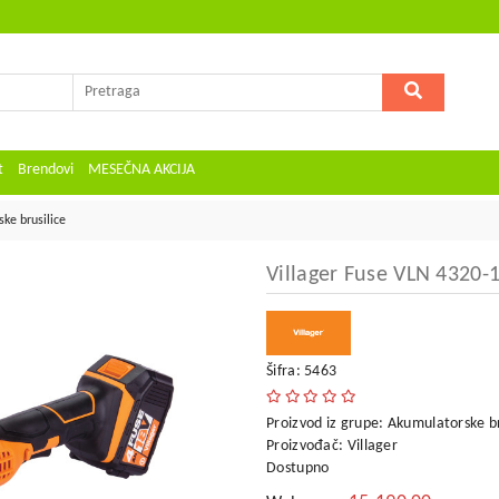
t
Brendovi
MESEČNA AKCIJA
ke brusilice
Villager Fuse VLN 4320-
Šifra: 5463
Proizvod iz grupe:
Akumulatorske br
Proizvođač:
Villager
Dostupno