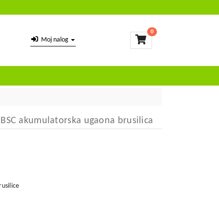
0
Moj nalog
1BSC akumulatorska ugaona brusilica
usilice