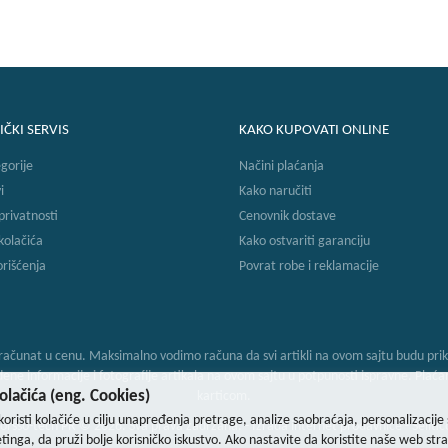
IČKI SERVIS
KAKO KUPOVATI ONLINE
gorije
Načini plaćanja
i
Kako naručiti
 privatnosti
Cenovnik dostave
 kolačića
Kako ostvariti garanciju
orišćenja
Povrat robe i reklamacije
ačunat u cenu. Maksimalno vodimo računa da svi artikli na ovom sajtu budu prika
 informacije i fotografije artikala na ovom sajtu u potpunosti ispravne. Plaćanje
lačića (eng. Cookies)
karticom.
koristi kolačiće u cilju unapređenja pretrage, analize saobraćaja, personalizacije 
orsso-tech PR © 2026. Sva prava zadržana. -
Izrada internet prodavnice
-
Selltic
tinga, da pruži bolje korisničko iskustvo. Ako nastavite da koristite naše web stra