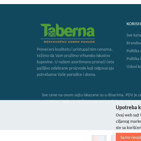
KORISN
Sve kate
Brendov
Posvećeni kvalitetu i pristupačnim cenama,
Politika
težimo da Vam pružimo vrhunsko iskustvo
Politika
kupovine. U našem asortimanu pronaći ćete
Uslovi k
pažljivo odabrane proizvode koji odgovaraju
potrebama Vaše porodice i doma.
Sve cene na ovom sajtu iskazane su u dinarima. PDV je ur
cenama. Ipak, ne možemo garantovati da su sve navedene
Upotreba ko
Ovaj web sajt 
B
ciljanog marke
ste sa korišće
Samo neop