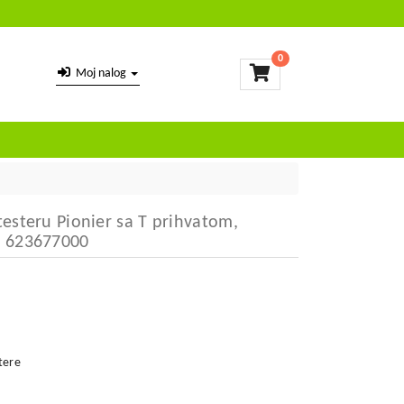
0
Moj nalog
esteru Pionier sa T prihvatom,
m 623677000
tere