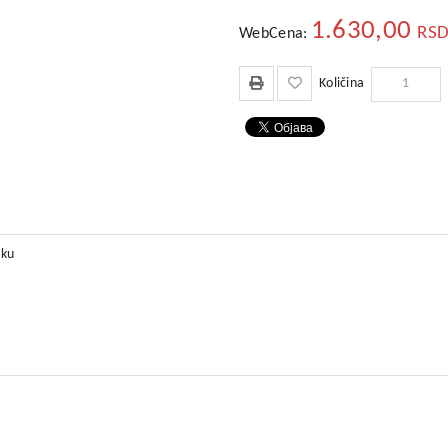
1.630,00
RSD
WebCena:
Količina
iku