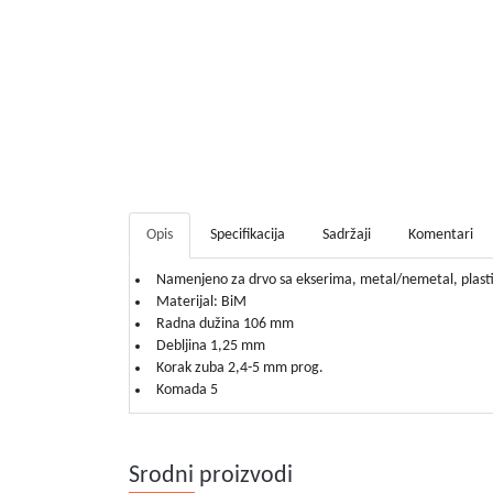
Opis
Specifikacija
Sadržaji
Komentari
Namenjeno za drvo sa ekserima, metal/nemetal, plast
Materijal: BiM
Radna dužina 106 mm
Debljina 1,25 mm
Korak zuba 2,4-5 mm prog.
Komada 5
Srodni proizvodi