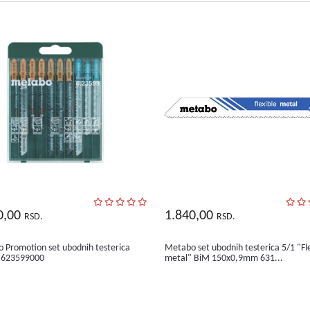
0,00
1.840,00
RSD.
RSD.
 Promotion set ubodnih testerica
Metabo set ubodnih testerica 5/1 "Fl
 623599000
metal" BiM 150x0,9mm 631...