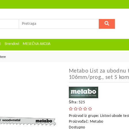
t
Brendovi
MESEČNA AKCIJA
stere
Metabo List za ubodnu t
106mm/prog., set 5 ko
Šifra: 525
Proizvod iz grupe:
Listovi ubode tes
Proizvođač:
Metabo
Dostupno