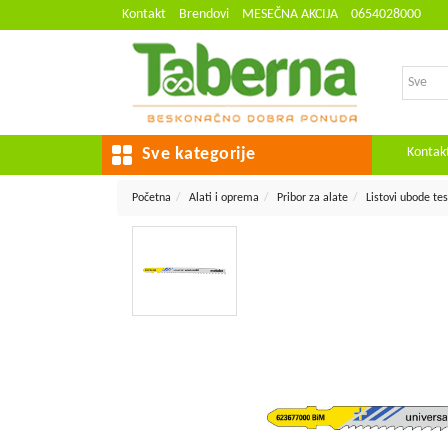
Kontakt
Brendovi
MESEČNA AKCIJA
0654028000
Kontak
Sve kategorije
Početna
Alati i oprema
Pribor za alate
Listovi ubode te