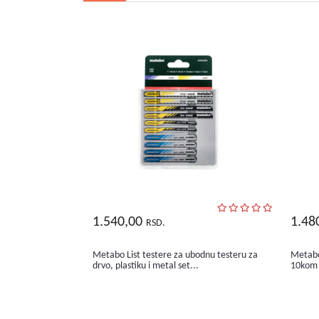
1.540,00
1.48
RSD.
Metabo List testere za ubodnu testeru za
Metabo
drvo, plastiku i metal set...
10kom