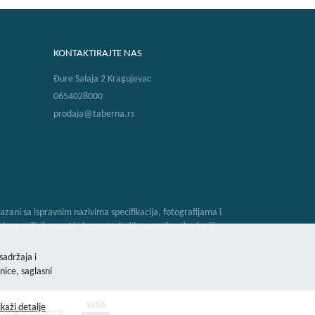
KONTAKTIRAJTE NAS
Đure Salaja 2 Kragujevac
0654028000
prodaja@taberna.rs
zani sa ispravnim nazivima specifikacija, fotografijama i
 se vrši virmanski - bezgotovinski, pouzećem kuriru ili
sadržaja i
o.
nice, saglasni
ikaži detalje