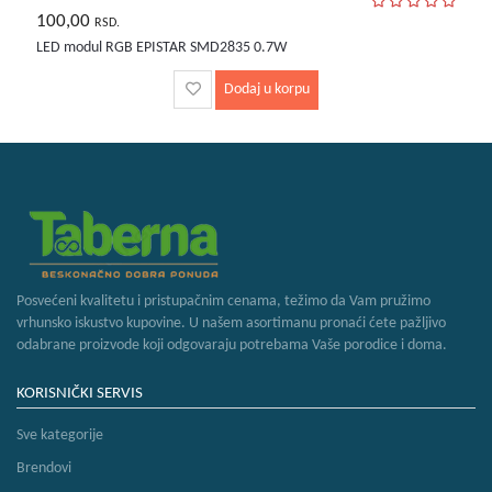
100,00
RSD.
LED modul RGB EPISTAR SMD2835 0.7W
Dodaj u korpu
Posvećeni kvalitetu i pristupačnim cenama, težimo da Vam pružimo
vrhunsko iskustvo kupovine. U našem asortimanu pronaći ćete pažljivo
odabrane proizvode koji odgovaraju potrebama Vaše porodice i doma.
KORISNIČKI SERVIS
Sve kategorije
Brendovi