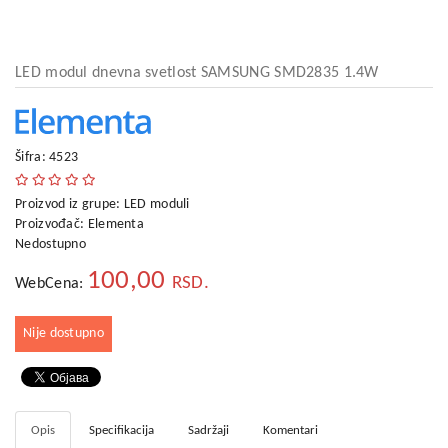
kućni
aparati
Alati
LED modul dnevna svetlost SAMSUNG SMD2835 1.4W
i
oprema
Sport
Šifra: 4523
i
rekreacija
Proizvod iz grupe:
LED moduli
Proizvođač:
Elementa
Auto
Nedostupno
oprema
100,00
RSD.
WebCena:
Odeća,
Aksesoari
i
Nije dostupno
Putna
galanterija
Oprema
za
Opis
Specifikacija
Sadržaji
Komentari