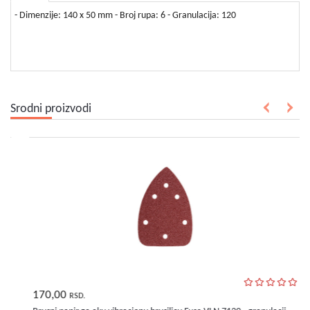
bebe
i
- Dimenzije: 140 x 50 mm - Broj rupa: 6 - Granulacija: 120
decu
Srodni proizvodi
170,00
RSD.