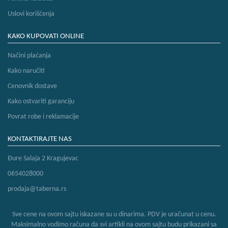
Uslovi korišćenja
KAKO KUPOVATI ONLINE
Načini plaćanja
Kako naručiti
Cenovnik dostave
Kako ostvariti garanciju
Povrat robe i reklamacije
KONTAKTIRAJTE NAS
Đure Salaja 2 Kragujevac
0654028000
prodaja@taberna.rs
Sve cene na ovom sajtu iskazane su u dinarima. PDV je uračunat u cenu.
Maksimalno vodimo računa da svi artikli na ovom sajtu budu prikazani sa