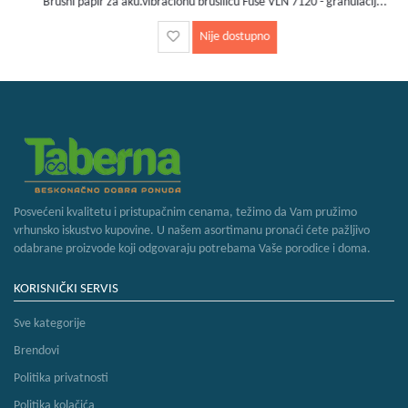
Brusni papir za aku.vibracionu brusilicu Fuse VLN 7120 - granulacij...
Nije dostupno
Posvećeni kvalitetu i pristupačnim cenama, težimo da Vam pružimo
vrhunsko iskustvo kupovine. U našem asortimanu pronaći ćete pažljivo
odabrane proizvode koji odgovaraju potrebama Vaše porodice i doma.
KORISNIČKI SERVIS
Sve kategorije
Brendovi
Politika privatnosti
Politika kolačića