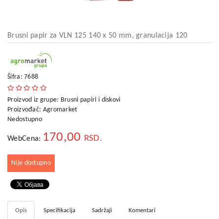
kućni
aparati
Alati
Brusni papir za VLN 125 140 x 50 mm, granulacija 120
i
oprema
Sport
Šifra: 7688
i
rekreacija
Proizvod iz grupe:
Brusni papiri i diskovi
Proizvođač:
Agromarket
Auto
Nedostupno
oprema
170,00
RSD.
WebCena:
Odeća,
Aksesoari
i
Nije dostupno
Putna
galanterija
Oprema
za
Opis
Specifikacija
Sadržaji
Komentari