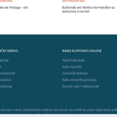
0,00
35.700,00
RSD.
RSD.
ki set Malaga - sivi
Baštenski set Veneto sto+4stolice sa
jastucima crno/sivi
IČKI SERVIS
KAKO KUPOVATI ONLINE
gorije
Načini plaćanja
i
Kako naručiti
 privatnosti
Cenovnik dostave
 kolačića
Kako ostvariti garanciju
orišćenja
Povrat robe i reklamacije
ačunat u cenu. Maksimalno vodimo računa da svi artikli na ovom sajtu budu prika
 informacije i fotografije artikala na ovom sajtu u potpunosti ispravne. Plaćanje