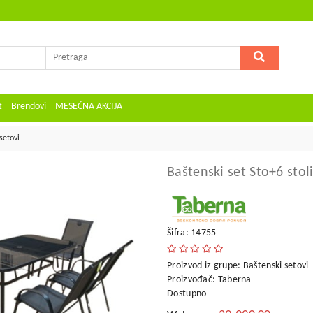
t
Brendovi
MESEČNA AKCIJA
setovi
Baštenski set Sto+6 stol
Šifra: 14755
Proizvod iz grupe:
Baštenski setovi
Proizvođač:
Taberna
Dostupno