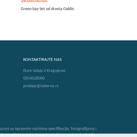
28.000,00
RSD.
Green bay Set od drveta Oaklin
KONTAKTIRAJTE NAS
Đure Salaja 2 Kragujevac
0654028000
prodaja@taberna.rs
zani sa ispravnim nazivima specifikacija, fotografijama i
 se vrši virmanski - bezgotovinski, pouzećem kuriru ili