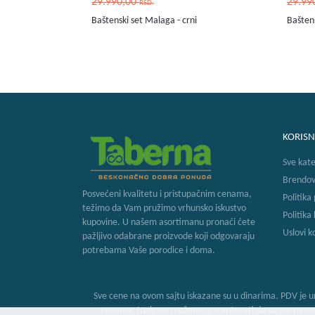
29.990,00
29.99
RSD.
Baštenski set Malaga - crni
Baštens
KORISN
Sve kate
Brendov
Posvećeni kvalitetu i pristupačnim cenama,
Politika
težimo da Vam pružimo vrhunsko iskustvo
Politika
kupovine. U našem asortimanu pronaći ćete
Uslovi k
pažljivo odabrane proizvode koji odgovaraju
potrebama Vaše porodice i doma.
Sve cene na ovom sajtu iskazane su u dinarima. PDV je ur
cenama. Ipak, ne možemo garantovati da su sve navedene