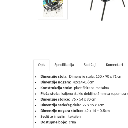
Opis
Specifikacija
Sadržaji
Komentari
Dimenzije stola:
Dimenzije stola: 150 x 90 x 71 cm
Dimenzije nogara:
42x14x0,8cm
Konstrukcija stola:
plastificirana metalna
Ploča stola:
kaljeno staklo debljine 5mm sa rupom za
Dimenzije stolice:
76 x 54 x 90 cm
Dimenzija sedećeg dela:
27 x 15 x 1cm
Dimenzije nogara stolice:
42 x 14 – 0.8cm
Sedište i naslin:
teksilen
Dostupne boje:
crna