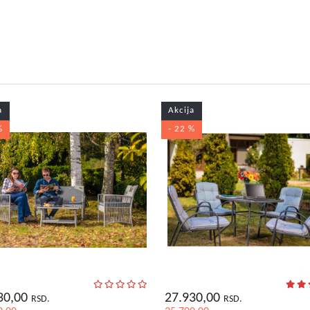
a
Akcija
%
- 22 %
30,00
27.930,00
RSD.
RSD.