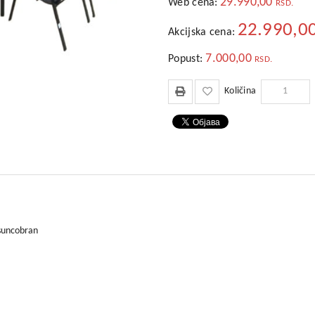
29.990,00
Web cena:
RSD.
22.990,0
Akcijska cena:
7.000,00
Popust:
RSD.
Količina
 suncobran