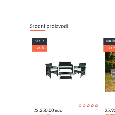
Srodni proizvodi
Akcija
Akcij
- 25 %
- 13 
22.350,00
25.9
RSD.