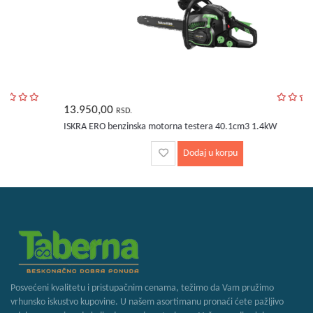
13.950,00
RSD.
ISKRA ERO benzinska motorna testera 40.1cm3 1.4kW
Dodaj u korpu
Posvećeni kvalitetu i pristupačnim cenama, težimo da Vam pružimo
vrhunsko iskustvo kupovine. U našem asortimanu pronaći ćete pažljivo