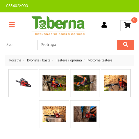
0654028000
Sve
Kontakt
kategorije
0
Brendovi
Dvorište
MESEČNA
i
AKCIJA
bašta
Sve
Početna
Dvorište i bašta
Testere i oprema
Motorne testere
za
kuću
TV,
audio,
video,
foto
Voćarstvo
i
vinogradarstvo
Mali