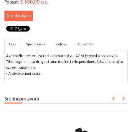
bebe
3.630,00
Popust:
RSD.
i
decu
Nije dostupno
Opis
Specifikacija
Sadržaji
Komentari
Ako tražite testeru za rad u domaćinstvu, AGM je pravi izbor za vas.
Tihe, lagane, a sa druge strane moćne i vrlo pouzdane, izlaze na kraj sa
svakim zadatkom.
- Antivibracioni sistem
Srodni proizvodi