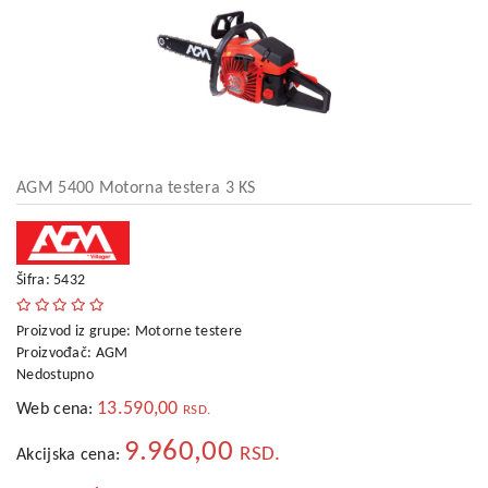
kućni
aparati
Alati
i
oprema
Sport
i
AGM 5400 Motorna testera 3 KS
rekreacija
Auto
oprema
Šifra: 5432
Odeća,
Proizvod iz grupe:
Motorne testere
Aksesoari
Proizvođač:
AGM
i
Nedostupno
Putna
galanterija
13.590,00
Web cena:
RSD.
9.960,00
Oprema
RSD.
Akcijska cena:
za