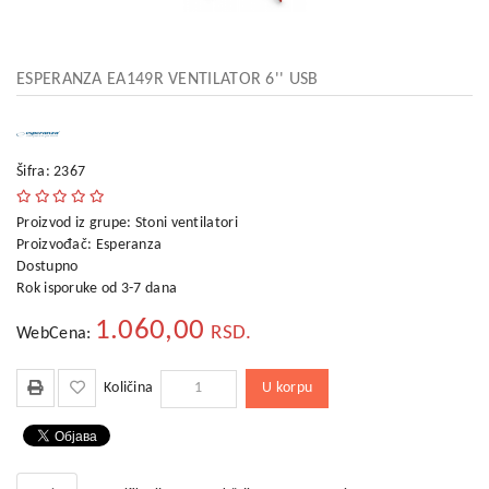
kućni
aparati
Alati
ESPERANZA EA149R VENTILATOR 6'' USB
i
oprema
Sport
Šifra: 2367
i
rekreacija
Proizvod iz grupe:
Stoni ventilatori
Proizvođač:
Esperanza
Auto
Dostupno
oprema
Rok isporuke od 3-7 dana
Odeća,
1.060,00
RSD.
WebCena:
Aksesoari
i
Putna
U korpu
Količina
galanterija
Oprema
za