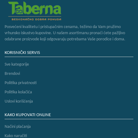
Posvećeni kvalitetu i pristupačnim cenama, težimo da Vam pružimo
vrhunsko iskustvo kupovine. U našem asortimanu pronaći ćete pažljivo
odabrane proizvode koji odgovaraju potrebama Vaše porodice i doma.
KORISNIČKI SERVIS
Sve kategorije
Brendovi
Politika privatnosti
Politika kolačića
Uslovi korišćenja
KAKO KUPOVATI ONLINE
Načini plaćanja
Kako naručiti