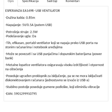
bebe
Opis
Specifikacija
Sadržaji
Komentari
i
decu
ESPERANZA EA149R- USB VENTILATOR
-Dužina kabla: 0.85m
-Napajanje: 5V/0.5A (putem USB)
-Potrošnja struje: 2.5W
-Podešavanje ugla: Da
-Tih, efikasan, portabl ventilator koji se napaja preko USB porta na
stonim računarima i notebook uređajima
-Može se povezati i sa USB punjačima i dopunskim baterijama (power
bank)
-Metalne lopatice ventilatora osiguravaju visoku izdržljivost i otpornost
na oštećenja
-Poseduje ugrađen preklopnik za isključenje, pa se ne mora isključivati
diskonektovanjem računara (jednostavno se izvuče iz USB-a)
-Stabilno postolje poseduje gumene podloške, koji eliminišu vibracije
-EAN: 5901299910795