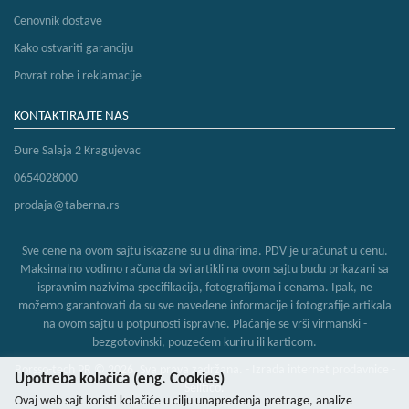
Cenovnik dostave
Kako ostvariti garanciju
Povrat robe i reklamacije
KONTAKTIRAJTE NAS
Đure Salaja 2 Kragujevac
0654028000
prodaja@taberna.rs
Sve cene na ovom sajtu iskazane su u dinarima. PDV je uračunat u cenu.
Maksimalno vodimo računa da svi artikli na ovom sajtu budu prikazani sa
ispravnim nazivima specifikacija, fotografijama i cenama. Ipak, ne
možemo garantovati da su sve navedene informacije i fotografije artikala
na ovom sajtu u potpunosti ispravne. Plaćanje se vrši virmanski -
bezgotovinski, pouzećem kuriru ili karticom.
Borsso-tech PR © 2026. Sva prava zadržana. -
Izrada internet prodavnice
-
Upotreba kolačića (eng. Cookies)
Selltico.
Ovaj web sajt koristi kolačiće u cilju unapređenja pretrage, analize