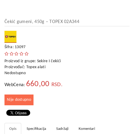
kućni
aparati
Alati
Čekić gumeni, 450g – TOPEX 02A344
i
oprema
Sport
Šifra: 13097
i
rekreacija
Proizvod iz grupe:
Sekire I čekići
Proizvođač:
Topex alati
Auto
Nedostupno
oprema
660,00
RSD.
WebCena:
Odeća,
Aksesoari
i
Nije dostupno
Putna
galanterija
Oprema
za
Opis
Specifikacija
Sadržaji
Komentari