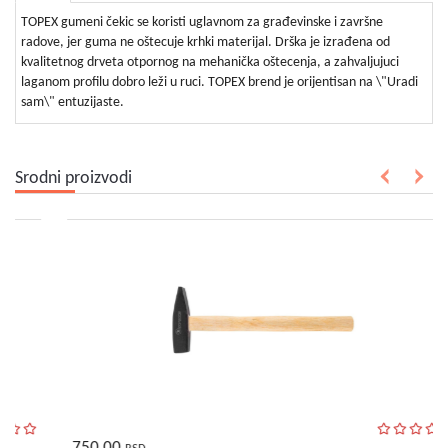
bebe
i
TOPEX gumeni čekic se koristi uglavnom za građevinske i završne
decu
radove, jer guma ne oštecuje krhki materijal. Drška je izrađena od
kvalitetnog drveta otpornog na mehanička oštecenja, a zahvaljujuci
laganom profilu dobro leži u ruci. TOPEX brend je orijentisan na \"Uradi
sam\" entuzijaste.
Srodni proizvodi
750,00